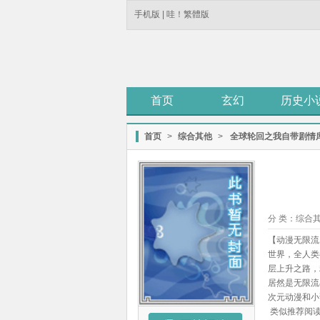
手机版
|
哇！繁體版
首页
玄幻
历史小
首页
>
综合其他
>
全球轮回之我自带剧情
分 类：
综合
【动漫无限流
世界，全人类
层上升之路，
居然是无限流
次元动漫和小
类似推荐阅