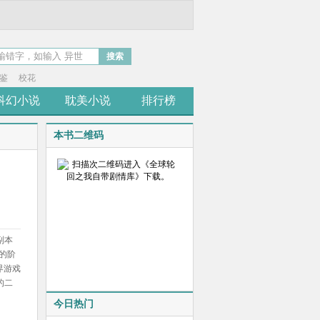
搜索
鉴
校花
科幻小说
耽美小说
排行榜
本书二维码
副本
的阶
界游戏
的二
。
今日热门