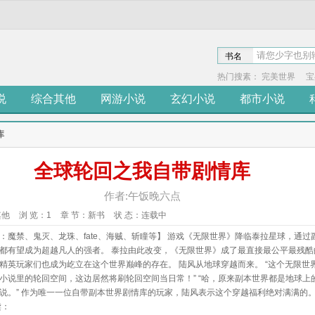
书名
热门搜素：
完美世界
宝
说
综合其他
网游小说
玄幻小说
都市小说
库
全球轮回之我自带剧情库
作者:午饭晚六点
其他
浏 览：
1
章 节：
新书
状 态：
连载中
：魔禁、鬼灭、龙珠、fate、海贼、斩瞳等】 游戏《无限世界》降临泰拉星球，通过
都有望成为超越凡人的强者。 泰拉由此改变，《无限世界》成了最直接最公平最残酷
精英玩家们也成为屹立在这个世界巅峰的存在。 陆风从地球穿越而来。 “这个无限世
小说里的轮回空间，这边居然将刷轮回空间当日常！” “哈，原来副本世界都是地球上
说。” 作为唯一一位自带副本世界剧情库的玩家，陆风表示这个穿越福利绝对满满的
读：