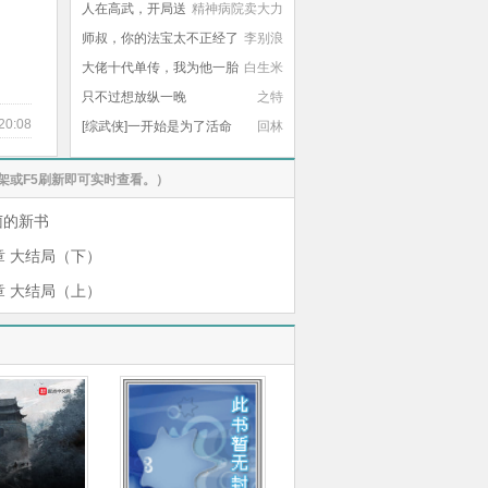
人在高武，开局送
精神病院卖大力
老婆
师叔，你的法宝太不正经了
李别浪
大佬十代单传，我为他一胎
白生米
生四宝
只不过想放纵一晚
之特
20:08
[综武侠]一开始是为了活命
回林
架或F5刷新即可实时查看。）
菌的新书
章 大结局（下）
章 大结局（上）