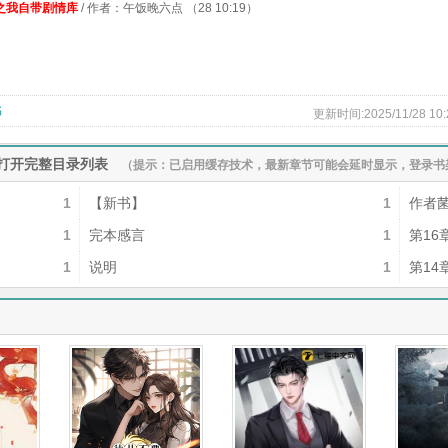
之我自带剧情库
/ 作者：午饭晚六点 （28 10:19）
书
更新时间:2025/11/28 10:
打开完整目录列表
（提示：已启用缓存技术，最新章节可能会延时显示，登录书
1
【新书】
1
作者
1
完本感言
1
第16
1
说明
1
第14