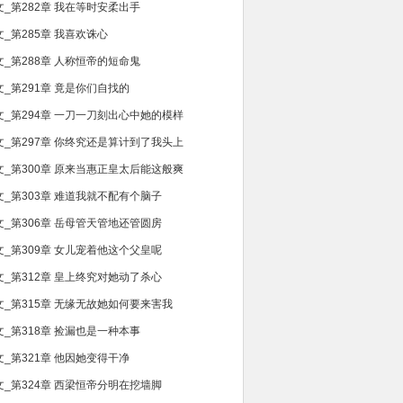
文_第282章 我在等时安柔出手
文_第285章 我喜欢诛心
文_第288章 人称恒帝的短命鬼
文_第291章 竟是你们自找的
文_第294章 一刀一刀刻出心中她的模样
文_第297章 你终究还是算计到了我头上
文_第300章 原来当惠正皇太后能这般爽
文_第303章 难道我就不配有个脑子
文_第306章 岳母管天管地还管圆房
文_第309章 女儿宠着他这个父皇呢
文_第312章 皇上终究对她动了杀心
文_第315章 无缘无故她如何要来害我
文_第318章 捡漏也是一种本事
文_第321章 他因她变得干净
文_第324章 西梁恒帝分明在挖墙脚