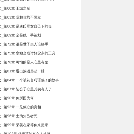
文_第60章 玉城之耻
文_第63章 我和你势不两立
文_第66章 是唐氏母女自己下的毒
文_第69章 全是她一手策划
文_第72章 谁是世子夫人谁接手
文_第75章 拿她当成讨好父亲的工具
文_第78章 可怕的是人心里有鬼
文_第81章 退出族谱另起一脉
文_第84章 一个被花言巧语骗了的故事
文_第87章 陆公子心里其实有人了
文_第90章 你所图为何
文_第93章 一见倾心的真相
文_第96章 士为知己者死
文_第99章 采菱在家等你来提亲