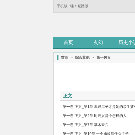
手机版
|
哇！繁體版
首页
玄幻
历史小
首页
>
综合其他
>
第一凤女
正文
第一卷 正文_第1章 卑贱庶子才是她的亲生孩
第一卷 正文_第4章 时云兴是个怎样的人
第一卷 正文_第7章 草木皆兵
第一卷 正文_第10章 一个姨娘算什么主子