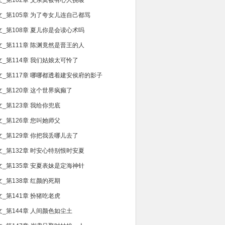
文_第102章 父亲莫被有心人挑唆
文_第105章 为了夸女儿连自己都骂
文_第108章 夏儿你是会读心术吗
文_第111章 陈渊竟然是晋王的人
文_第114章 我们姑娘太可怜了
文_第117章 哪哪都透着建安侯府的影子
文_第120章 这个世界疯癫了
文_第123章 我给你兜底
文_第126章 您叫她师父
文_第129章 你把我丢哪儿去了
文_第132章 时安心特别恨时安夏
文_第135章 安夏表妹是定海神针
文_第138章 红颜的死期
文_第141章 扮猪吃老虎
文_第144章 人间颜色如尘土