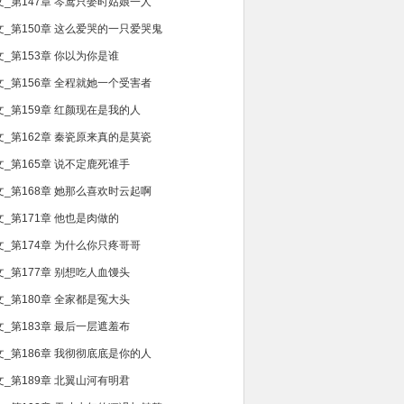
文_第147章 岑鸢只娶时姑娘一人
文_第150章 这么爱哭的一只爱哭鬼
文_第153章 你以为你是谁
文_第156章 全程就她一个受害者
文_第159章 红颜现在是我的人
文_第162章 秦瓷原来真的是莫瓷
文_第165章 说不定鹿死谁手
文_第168章 她那么喜欢时云起啊
文_第171章 他也是肉做的
文_第174章 为什么你只疼哥哥
文_第177章 别想吃人血馒头
文_第180章 全家都是冤大头
文_第183章 最后一层遮羞布
文_第186章 我彻彻底底是你的人
文_第189章 北翼山河有明君