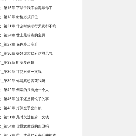
文_第15章 下辈子我不会再嫁你了
文_第18章 命格必须归位
文_第21章 什么时候顺行天意都不晚
文_第24章 世上最珍贵的宝贝
文_第27章 保你步步高升
文_第30章 好好肃肃侯府这股风气
文_第33章 时安夏画饼
文_第36章 甘瓷只值一文钱
文_第39章 你是真想害死我吗
文_第42章 倒霉的只有她一个人
文_第45章 这不还是拼银子的事
文_第48章 打算空手套白狼
文_第51章 几时欠过伯府一文钱
文_第54章 你愿意做我的府卫吗
文_第57章 柔儿才是侯府兴旺的根本