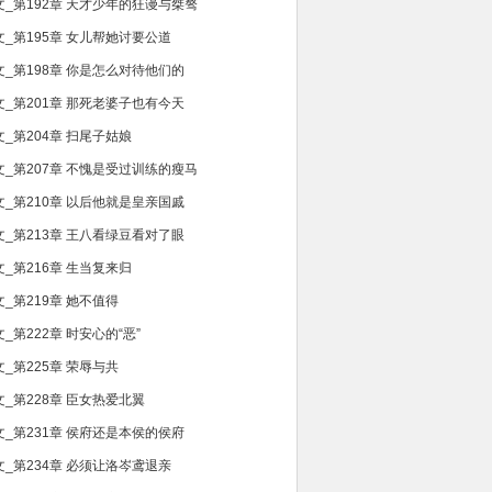
文_第192章 天才少年的狂谩与桀骜
文_第195章 女儿帮她讨要公道
文_第198章 你是怎么对待他们的
文_第201章 那死老婆子也有今天
文_第204章 扫尾子姑娘
文_第207章 不愧是受过训练的瘦马
文_第210章 以后他就是皇亲国戚
文_第213章 王八看绿豆看对了眼
文_第216章 生当复来归
文_第219章 她不值得
_第222章 时安心的“恶”
文_第225章 荣辱与共
文_第228章 臣女热爱北翼
文_第231章 侯府还是本侯的侯府
文_第234章 必须让洛岑鸢退亲