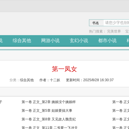
书名
热门搜素：
完美世界
宝
说
综合其他
网游小说
玄幻小说
都市小说
第一凤女
分类：
综合其他
作者：十二妖
更新时间：2025/8/28 16:30:37
子
第一卷 正文_第2章 姨娘没个姨娘样
第一卷 正
第一卷 正文_第5章 姑娘要搞大事
第一卷 正
第一卷 正文_第8章 又见故人魏贵妃
第一卷 正
第一卷 正文_第11章 二爷要一飞冲天
第一卷 正