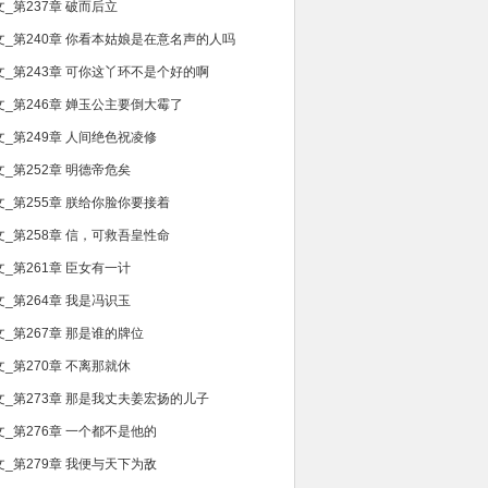
文_第237章 破而后立
文_第240章 你看本姑娘是在意名声的人吗
文_第243章 可你这丫环不是个好的啊
文_第246章 婵玉公主要倒大霉了
文_第249章 人间绝色祝凌修
文_第252章 明德帝危矣
文_第255章 朕给你脸你要接着
文_第258章 信，可救吾皇性命
文_第261章 臣女有一计
文_第264章 我是冯识玉
文_第267章 那是谁的牌位
文_第270章 不离那就休
文_第273章 那是我丈夫姜宏扬的儿子
文_第276章 一个都不是他的
文_第279章 我便与天下为敌