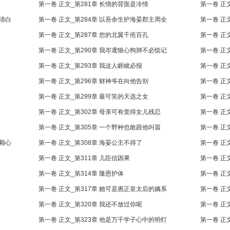
第一卷 正文_第281章 长情的背面是冷情
第一卷 正
之清白
第一卷 正文_第284章 以吾余生护海晏郡主周全
第一卷 正
第一卷 正文_第287章 您的北翼千疮百孔
第一卷 正
第一卷 正文_第290章 我岑鸢狼心狗肺不必惦记
第一卷 正
第一卷 正文_第293章 我这人睚眦必报
第一卷 正
第一卷 正文_第296章 财神爷在向他告别
第一卷 正
第一卷 正文_第299章 最可笑的天选之女
第一卷 正
第一卷 正文_第302章 母亲可有觉得女儿残忍
第一卷 正
第一卷 正文_第305章 一个野种也敢跟他叫嚣
第一卷 正
这颗心
第一卷 正文_第308章 海晏公主不得了
第一卷 正
第一卷 正文_第311章 儿臣信因果
第一卷 正
第一卷 正文_第314章 隆恩护体
第一卷 正
第一卷 正文_第317章 她可是惠正皇太后的嫡系
第一卷 正
第一卷 正文_第320章 我还不放过你呢
第一卷 正
第一卷 正文_第323章 他是万千学子心中的明灯
第一卷 正