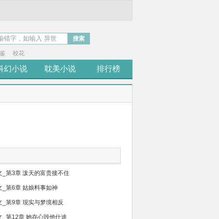
搜索
鉴
校花
科幻小说
耽美小说
排行榜
文_第3章 泼天的富贵接不住
文_第6章 姑娘料事如神
文_第9章 现实与梦境相反
文_第12章 她存心毁他仕途