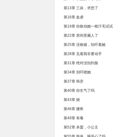
第13章 三叔，求您了
第16章 血虐
第19章 你敢动她一根汗毛试试
第22章 房间里藏人了
第25章 没敢碰，怕吓着她
第28章 见着我非要动手
第31章 绝对没拍到脸
第34章 别吓唬她
第37章 韩弃
第40章 你生气了吗
第43章 烧
第46章 腰疼
第49章 有毒
第52章 杀盟，小公主
第55章 韩爷，喝开心了吗