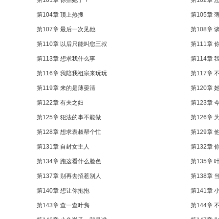
第101章 你招她了？
第102章
第104章 顶上热搜
第105章
第107章 最后一次见他
第108章
第110章 以后只能叫您三叔
第111章
第113章 想求我什么事
第114章
第116章 我陪我祖宗来玩玩
第117章
第119章 来的是薄晏清
第120章
第122章 有夫之妇
第123章
第125章 犯法的事不能做
第126章
第128章 想求表叔帮个忙
第129章
第131章 自封女主人
第132章
第134章 跑这看什么脸色
第135章 
第137章 别再去招惹别人
第138章 
第140章 想让你抱抱
第141章
第143章 查一查叶隽
第144章