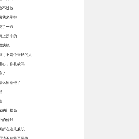
你抢不过他
后果我来承担
被耍了一通
大街上拐来的
她很缺钱
叔叔可不是个善良的人
小甜心，你礼貌吗
惊了
你怎么招惹他了
眼
控
薄家的门槛高
另外的价钱
南娇娇在这儿兼职
薄晏清不可能再要你