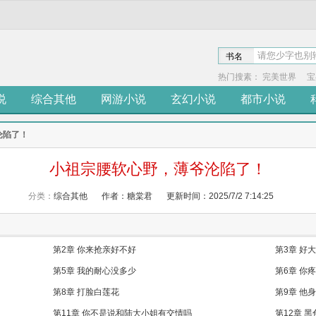
书名
热门搜素：
完美世界
宝
说
综合其他
网游小说
玄幻小说
都市小说
沦陷了！
小祖宗腰软心野，薄爷沦陷了！
分类：
综合其他
作者：糖棠君
更新时间：2025/7/2 7:14:25
第2章 你来抢亲好不好
第3章 好
第5章 我的耐心没多少
第6章 你
第8章 打脸白莲花
第9章 他
第11章 你不是说和陆大小姐有交情吗
第12章 