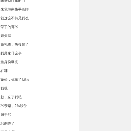
 别想进我叶家的门
 少来我薄家指手画脚
 你就这么不待见我么
 开荤了的薄爷
新娘失踪
 新婚礼物，热搜爆了
 关我薄家什么事
 银鱼身份曝光
她在哪
 南娇娇，你腻了我吗
勾我呢
 三叔，忘了我吧
 薄爷亲赠，2%股份
同归于尽
 我只剩你了