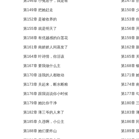
第146章 小兔崽子，我是谁
第147章
第149章 把她赶走
第150章
第152章 是被收养的
第153章
第155章 就是明天了
第156章
第158章 有优越感的白莲花
第159章 
第161章 南娇娇人间蒸发了
第162章
第164章 叶诗情，你活该
第165章
第167章 要我做什么主
第168章
第170章 连我的人都敢动
第171章 
第173章 关起来，断水断粮
第174章
第176章 跟我说说你小时候
第177章 
第179章 她比你干净
第180章
第182章 薄三爷的人来了
第183章
第185章 久违啊，小公主
第186章 
第188章 她们要炸山
第189章