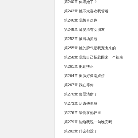
第240章 你灌她了？
第243章 她不太喜欢我管着
第246章 我想喜欢你
第249章 薄晏清有女朋友
第252章 被当场抓包
第255章 她的脾气是我宠出来的
第258章 我给自己招惹回来一个祖宗
第261章 把她扶正
第264章 侧脸好像南娇娇
第267章 我在等你
第270章 薄晏清病了
第273章 活该他单身
第276章 晕倒在他怀里
第279章 能给我说一句晚安吗
第282章 什么都没了