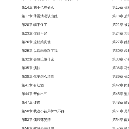
第14章 我不也在偷么
第15章 
第17章 薄晏清没认出她
第18章 
第20章 瞒不住了
第21章 
第23章 你赔不起
第24章 
第26章 这姑娘真傻
第27章 
第29章 以后乖乖跟了我
第30章 
第32章 去薄氏做什么
第33章 
第35章 演技
第36章 马
第38章 你要怎么清算
第39章 
第41章 有红酒
第42章 闭
第44章 帮你出气
第45章 监
第47章 徒弟
第48章 
第50章 我这小徒弟脾气不好
第51章 
第53章 偶遇薄晏清
第54章 
第56章 被薄晏清抓包
第57章 