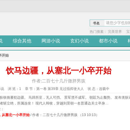
书名
热门搜素：
完美世界
宝
说
综合其他
网游小说
玄幻小说
都市小说
卒开始
饮马边疆，从塞北一小卒开始
作者:二百七十几斤微胖男孩
小说
浏 览：
1
章 节：
第一卷 第39章 见过指挥使大人
状 态：
连载中
狄铁骑屡犯边疆。 马蹄所至，无人可挡。 景军溃不成军。 朝廷为止颓势。 发布羌狄
者斩立绝，所属连坐！ 现代人韩牧，穿越到景朝一名普通边关士卒身…
读：
，从塞北一小卒开始
/ 作者：二百七十几斤微胖男孩 （13 10:13）