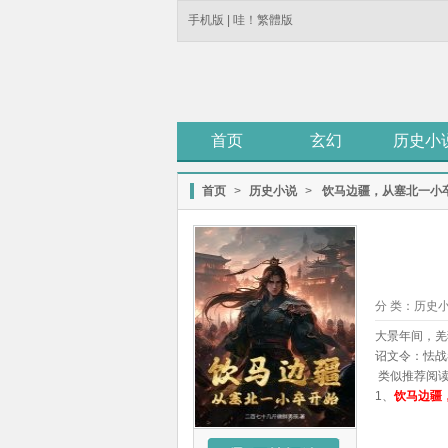
手机版
|
哇！繁體版
首页
玄幻
历史小
首页
>
历史小说
>
饮马边疆，从塞北一小
分 类：
历史
大景年间，羌
诏文令：怯战
类似推荐阅
1、
饮马边疆