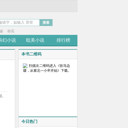
搜索
鉴
校花
科幻小说
耽美小说
排行榜
本书二维码
诏。
今日热门