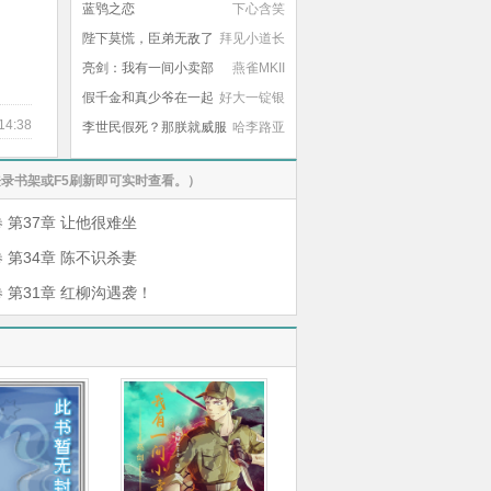
蓝鸮之恋
下心含笑
陛下莫慌，臣弟无敌了
拜见小道长
亮剑：我有一间小卖部
燕雀MKII
假千金和真少爷在一起
好大一锭银
14:38
了
李世民假死？那朕就威服
哈李路亚
四海了！
录书架或F5刷新即可实时查看。）
 第37章 让他很难坐
 第34章 陈不识杀妻
 第31章 红柳沟遇袭！