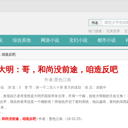
书名
热门搜素：
完美世界
宝
说
综合其他
网游小说
玄幻小说
都市小说
，咱造反吧
大明：哥，和尚没前途，咱造反吧
作者:墨色江南
小说
浏 览：
3
章 节：
第一千二百八十章 更大的谋划
状 态：
连载中
，发现自己老哥竟然是大明开国皇帝朱元璋，开局一个碗，创造大明朝的天命主角！ 
点早，现在的老哥还是一个碗阶段！而他也开启了签到系统，地位越高，签到的东西
…朱…
读：
，和尚没前途，咱造反吧
/ 作者：墨色江南 （16 02:25）