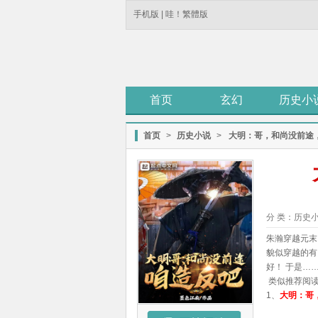
手机版
|
哇！繁體版
首页
玄幻
历史小
首页
>
历史小说
>
大明：哥，和尚没前途
分 类：
历史
朱瀚穿越元末
貌似穿越的有
好！ 于是…
类似推荐阅
1、
大明：哥