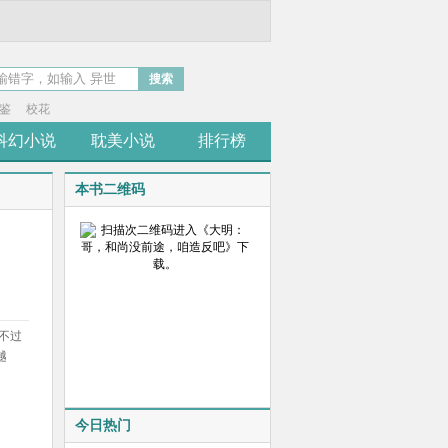
搜索
鉴
校花
科幻小说
耽美小说
排行榜
本书二维码
不过
越
今日热门