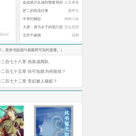
血战淞沪从抽到警察局到
土豆勇者
拥兵百万
驴二的风流往事
梁帮主
中世纪崛起
闲闲小知
大唐：身为太子的我只想
交出思想
26:07
摆烂
北齐不被骑
花鸦
，登录书架或F5刷新即可实时查看。）
千二百七十八章 伪装成商队
千二百七十五章 你可知朕为何留你？
千二百七十二章 贵妃被人栽赃？