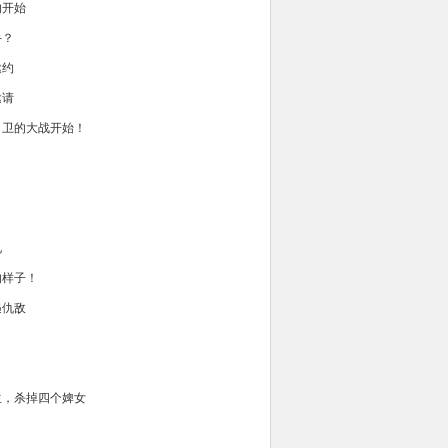
的开始
手？
邀约
邀请
月卫的大战开始！
礼
的样子！
遇仇敌
生，杀掉四个婢女