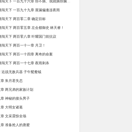
第一卷 赘婿闯天下 一百九十六章 你不摘、我就摘你脑袋！
婿闯天下 一百九十九章 屋漏偏逢连夜雨
婿闯天下 两百零二章 确定目标
婿闯天下 两百零五章 左佥都御史 林天睿！
婿闯天下 两百零八章 叶耀国门前抗议
婿闯天下 两百一十一章 月卫！
婿闯天下 两百一十四章 离奇的命案
婿闯天下 两百一十七章 夜雨刺杀
 近战无敌兵器 子午鸳鸯钺
章 朱月君失态
章 两兄弟的家族计划
章 神秘的接头男子
章 大明女诸葛
章 文采震惊全场
章 准备抢人的唐蜜