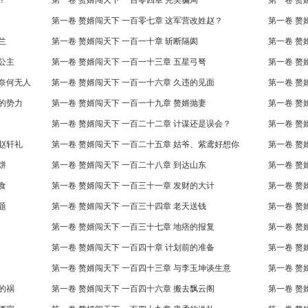
？
第一卷 赘婿闯天下 一百零四章 完美骗局
第一卷 赘
第一卷 赘婿闯天下 一百零七章 这军营改姓赵？
第一卷 赘
兰
第一卷 赘婿闯天下 一百一十章 斩断隔阂
第一卷 赘
公主
第一卷 赘婿闯天下 一百一十三章 五星弓弩
第一卷 赘
，奈何无人
第一卷 赘婿闯天下 一百一十六章 久违的见面
后的势力
第一卷 赘婿闯天下 一百一十九章 赘婿抛妻
第一卷 赘
第一卷 赘婿闯天下 一百二十二章 计谋还是误会？
第一卷 赘
的赵轩礼
第一卷 赘婿闯天下 一百二十五章 姑爷、紫鸢好想你
第一卷 赘
饼
第一卷 赘婿闯天下 一百二十八章 到达山东
第一卷 赘
食
第一卷 赘婿闯天下 一百三十一章 发财的大计
第一卷 赘
题
第一卷 赘婿闯天下 一百三十四章 老天送钱
第一卷 赘
第一卷 赘婿闯天下 一百三十七章 地痞的报复
第一卷 赘
第一卷 赘婿闯天下 一百四十章 计划前的准备
第一卷 赘
第一卷 赘婿闯天下 一百四十三章 与李玉坤谈生意
第一卷 赘
的祸
第一卷 赘婿闯天下 一百四十六章 搬去飘云阁
第一卷 赘