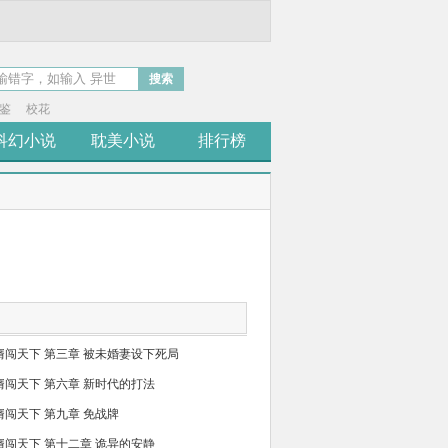
搜索
鉴
校花
科幻小说
耽美小说
排行榜
婿闯天下 第三章 被未婚妻设下死局
婿闯天下 第六章 新时代的打法
婿闯天下 第九章 免战牌
婿闯天下 第十二章 诡异的安静