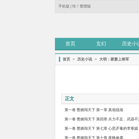
手机版
|
哇！繁體版
首页
玄幻
历史小
首页
>
历史小说
>
大明：家妻上将军
正文
第一卷 赘婿闯天下 第一章 真假战场
第一卷 赘婿闯天下 第七章 心思歹毒的李寒嫣
第一卷 赘婿闯天下 第十章 夜晚偷袭