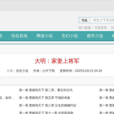
书名
热门搜素：
完美世界
宝
说
综合其他
网游小说
玄幻小说
都市小说
大明：家妻上将军
分类：
历史小说
作者：心中下雨
更新时间：2025/11/8 21:44:18
第一卷 赘婿闯天下 第二章，重生到古代
第一卷 赘
第一卷 赘婿闯天下 第四章 兵力不足、武器不足、如何守城
第一卷 赘婿闯天下 第五章 守城的准备
第一卷 赘
第一卷 赘婿闯天下 第八章 父女的婚姻约定
第一卷 赘
第一卷 赘婿闯天下 第十一章 光屁股逃跑
第一卷 赘