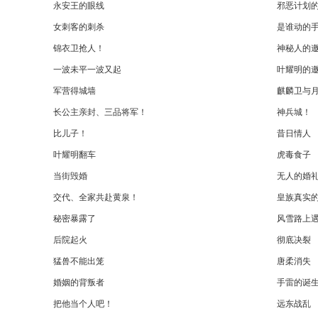
永安王的眼线
邪恶计划
女刺客的刺杀
是谁动的
锦衣卫抢人！
神秘人的
一波未平一波又起
叶耀明的
军营得城墙
麒麟卫与
长公主亲封、三品将军！
神兵城！
比儿子！
昔日情人
叶耀明翻车
虎毒食子
当街毁婚
无人的婚
交代、全家共赴黄泉！
皇族真实
秘密暴露了
风雪路上
后院起火
彻底决裂
猛兽不能出笼
唐柔消失
婚姻的背叛者
手雷的诞
把他当个人吧！
远东战乱