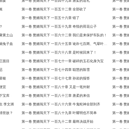
酒宴
第一卷 赘婿闯天下 一百四十九章 唐柔的送礼
第一卷 赘
账
第一卷 赘婿闯天下 一百五十二章 全部砍了
第一卷 赘
第一卷 赘婿闯天下 一百五十六章 错了
第一卷 赘
？
第一卷 赘婿闯天下 一百五十九章 奇怪的荷花公子
第一卷 赘
齐聚黄土山
第一卷 赘婿闯天下 一百六十二章 我们是来保护车队的！
第一卷 赘
买碗兔子血
第一卷 赘婿闯天下 一百六十五章 讹诈七百两、气晕叶耀国
第一卷 赘
第一卷 赘婿闯天下 一百六十八章 是时候回来了！
第一卷 赘
真正面目
第一卷 赘婿闯天下 一百七十一章 破碎的玉石化身为宝
第一卷 赘
忌
第一卷 赘婿闯天下 一百七十四章 聪慧的陈雪
第一卷 赘
菜银
第一卷 赘婿闯天下 一百七十七章 孙岩的报答
第一卷 赘
便宜
第一卷 赘婿闯天下 一百八十章 又是一笔外财
第一卷 赘
地下宝库
第一卷 赘婿闯天下 一百八十三章 唐柔的来信
第一卷 赘
生 李文洲
第一卷 赘婿闯天下 一百八十六章 牛鬼蛇神全部到齐
第一卷 赘
人情世故？
第一卷 赘婿闯天下 一百八十九章 叶耀明也不简单
第一卷 赘
第一卷 赘婿闯天下 一百九十二章 最终决战开始
第一卷 赘