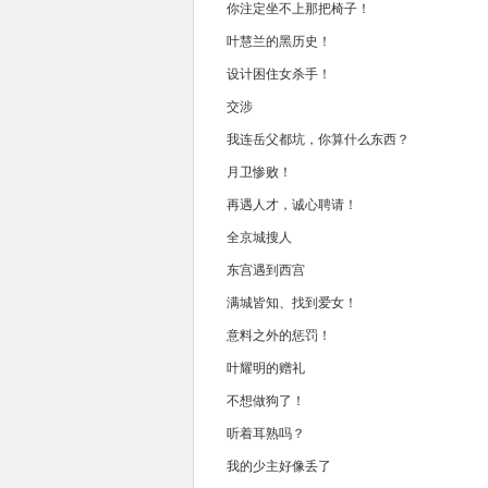
你注定坐不上那把椅子！
叶慧兰的黑历史！
设计困住女杀手！
交涉
我连岳父都坑，你算什么东西？
月卫惨败！
再遇人才，诚心聘请！
全京城搜人
东宫遇到西宫
满城皆知、找到爱女！
意料之外的惩罚！
叶耀明的赠礼
不想做狗了！
听着耳熟吗？
我的少主好像丢了