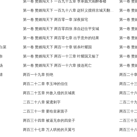
第一卷 赘婿闯天下 一百九十五章 李寒嫣大闹醉春楼
第一卷 赘婿闯天下 一百九十八章 赵轩义搅得京城天翻地覆
第一卷 赘
第一卷 赘婿闯天下 两百零一章 深夜探宅
第一卷 赘
第一卷 赘婿闯天下 两百零四张 亲自赶往平安城
第一卷 赘
第一卷 赘婿闯天下 两百零七章 出乎意外的结果
第一卷 赘
白菜
第一卷 赘婿闯天下 两百一十章 斩杀叶耀国
第一卷 赘
奈
第一卷 赘婿闯天下 两百一十三章 叶耀国又输了
第一卷 赘
场
第一卷 赘婿闯天下 两百一十六章 接连死亡
第一卷 赘
请
两百一十九章 拒绝
两百二十章
两百二十二章 李玉坤的信任
两百二十三
两百二十五章 外敌入侵的京城夜
两百二十六
二百二十八章 紫鸢刺字
二百二十九
二百三十一章 要给皇家面子
两百三十二
两百三十四章 被逼无奈的四皇子
二百三十五
两百三十七章 万人哄抢的天翼弓
两百三十八