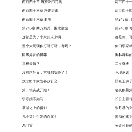
两百四十章 唐蜜吃闭门羹
两百四十一
两百四十三章 赶走唐蜜
两百四十四
两百四十六章 血书
第243章
第245章 两万精兵、围攻皇城
第246章
这都是为了李家的未来啊
都是你二
整个大明朝你打听打听，有吗？
你们李家
同床异梦的博弈
徇私舞弊
那根最短？
二次选拔
没有赵轩义，京城都安静了！
兑现承诺
263章 李家防备赵轩义
照夜玉狮
第二场实战开始！
暗夜麒麟
李寒嫣不如马！
长公主强
废墟之上的倩影
朱月君的
几个菜叶引发的血案！
搅局的李
鸿门宴
黄金莲花