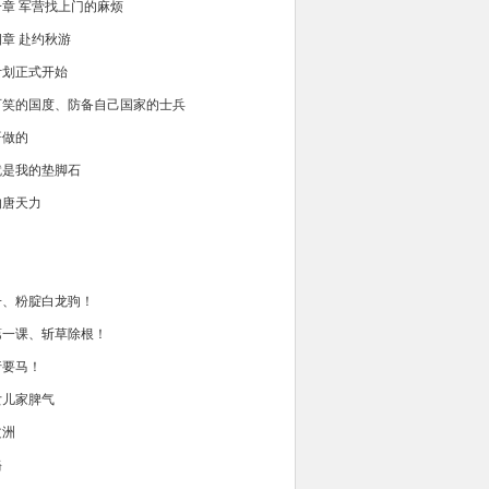
章 军营找上门的麻烦
章 赴约秋游
 计划正式开始
 可笑的国度、防备自己国家的士兵
哥做的
就是我的垫脚石
的唐天力
子、粉腚白龙驹！
第一课、斩草除根！
行要马！
女儿家脾气
文洲
酪