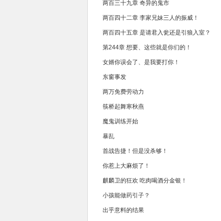
两百三十九章 奇异的鬼市
两百四十二章 李家兄妹三人的振威！
两百四十五章 是请君入瓮还是引狼入室？
第244章 想要、这些就是你们的！
女婿你误会了、是我要打你！
东窗事发
两万免费劳动力
筷桥起舞寒秋燕
魔鬼训练开始
暴乱
首战告捷！但是没杀够！
你惹上大麻烦了！
麒麟卫的狂欢 吃肉喝酒分金银！
小孩能做药引子？
出乎意料的结果