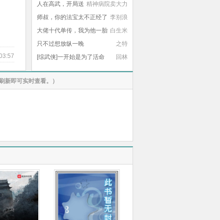
人在高武，开局送
精神病院卖大力
老婆
师叔，你的法宝太不正经了
李别浪
大佬十代单传，我为他一胎
白生米
生四宝
只不过想放纵一晚
之特
03:57
[综武侠]一开始是为了活命
回林
刷新即可实时查看。）