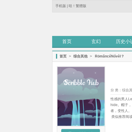
手机版
|
哇！繁體版
首页
玄幻
历史小
首页
>
综合其他
>
RömãncéNóvèl？
分 类：
综合
性感的男人Leop
hide。帽
者，变性人。
类似推荐阅