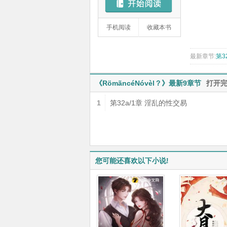
手机阅读
收藏本书
最新章节:
第3
《RömãncéNóvèl？》最新9章节
打开
1
第32a/1章 淫乱的性交易
您可能还喜欢以下小说!