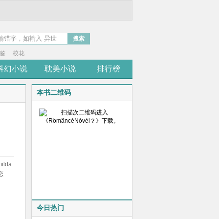
搜索
鉴
校花
科幻小说
耽美小说
排行榜
本书二维码
lda
恋
今日热门