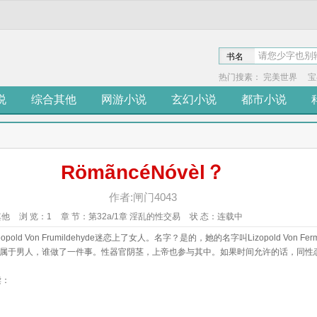
书名
热门搜素：
完美世界
宝
说
综合其他
网游小说
玄幻小说
都市小说
RömãncéNóvèl？
作者:闸门4043
其他
浏 览：
1
章 节：
第32a/1章 淫乱的性交易
状 态：
连载中
old Von Frumildehyde迷恋上了女人。名字？是的，她的名字叫Lizopold Von Fermi
子，属于男人，谁做了一件事。性器官阴茎，上帝也参与其中。如果时间允许的话，同性
读：