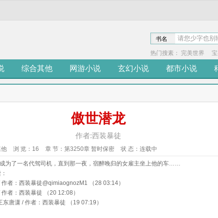
书名
热门搜素：
完美世界
宝
说
综合其他
网游小说
玄幻小说
都市小说
傲世潜龙
作者:西装暴徒
其他
浏 览：
16
章 节：
第3250章 暂时保密
状 态：
连载中
成为了一名代驾司机，直到那一夜，宿醉晚归的女雇主坐上他的车……
读：
/ 作者：西装暴徒@qimiaognozM1 （28 03:14）
/ 作者：西装暴徒 （20 12:08）
王东唐潇 / 作者：西装暴徒 （19 07:19）