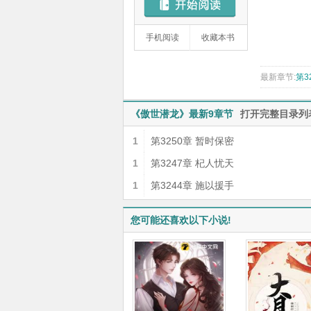
手机阅读
收藏本书
最新章节:
第3
《傲世潜龙》最新9章节
打开完整目录列
1
第3250章 暂时保密
1
第3247章 杞人忧天
1
第3244章 施以援手
您可能还喜欢以下小说!