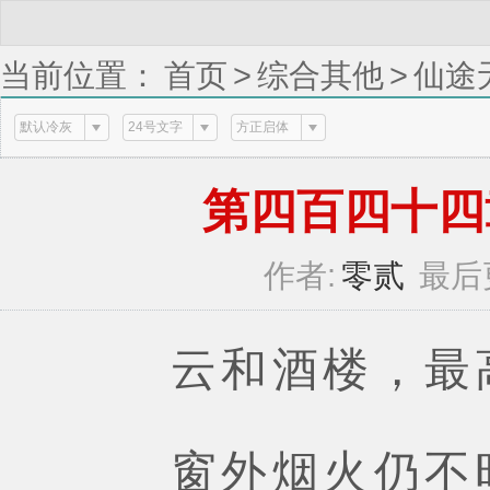
当前位置：
首页
>
综合其他
>
仙途
默认冷灰
24号文字
方正启体
第四百四十四章地
作者:
零贰
最后
云和酒楼，最高
窗外烟火仍不时