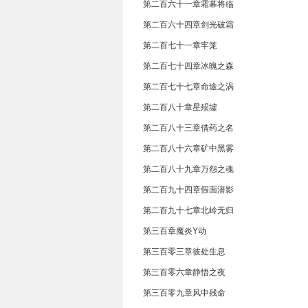
第二百六十一章霜幕将临
第二百六十四章剑光破霜
第二百七十一章牢笼
第二百七十四章冰魄之森
第二百七十七章命途之涡
第二百八十章星殒墟
第二百八十三章借药之名
第二百八十六章矿中黑雾
第二百八十九章万怨之魂
第二百九十四章假面潜影
第二百九十七章北岭无归
第三百章魔炎Y动
第三百零三章彼处生息
第三百零六章静悟之夜
第三百零九章风中残命