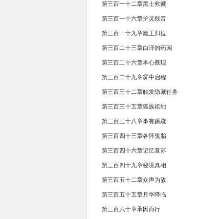
第三百一十二章黑土救赎
第三百一十六章护灵残音
第三百一十九章魔王归位
第三百二十三章白泽的药园
第三百二十六章本心既现
第三百二十九章雾中启程
第三百三十二章触发隐藏任务
第三百三十五章狐族祖地
第三百三十八章事有蹊跷
第三百四十三章各怀鬼胎
第三百四十六章记忆复苏
第三百四十九章秘境真相
第三百五十二章众声为敌
第三百五十五章月华降临
第三百六十章承因而行