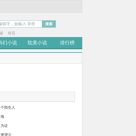
搜索
鉴
校花
科幻小说
耽美小说
排行榜
一个陌生人
妄海
星为证
屋脊望尘