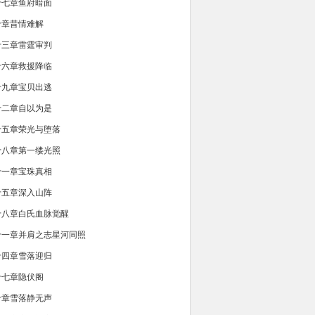
十七章鱼府暗面
十章昔情难解
十三章雷霆审判
十六章救援降临
十九章宝贝出逃
十二章自以为是
十五章荣光与堕落
十八章第一缕光照
十一章宝珠真相
十五章深入山阵
十八章白氏血脉觉醒
十一章并肩之志星河同照
十四章雪落迎归
十七章隐伏阁
十章雪落静无声