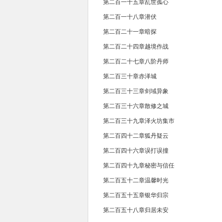
第二百一十五章乱世孤心
第二百一十八章潜伏
第二百二十一章暗探
第二百二十四章越境作战
第二百二十七章八阶丹师
第二百三十章赤泽城
第二百三十三章剑域异象
第二百三十六章散修之城
第二百三十九章泽火坊集市
第二百四十二章狐丹疑云
第二百四十六章误打误撞
第二百四十九章秘密与信任
第二百五十二章温馨时光
第二百五十五章银华归宗
第二百五十八章归居未安