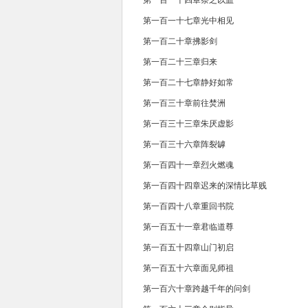
第一百一十四章祭之以血
第一百一十七章光中相见
第一百二十章拂影剑
第一百二十三章归来
第一百二十七章静好如常
第一百三十章前往焚洲
第一百三十三章朱厌虚影
第一百三十六章阵裂罅
第一百四十一章烈火燃魂
第一百四十四章迟来的深情比草贱
第一百四十八章重回书院
第一百五十一章君临道尊
第一百五十四章山门初启
第一百五十六章面见师祖
第一百六十章跨越千年的问剑