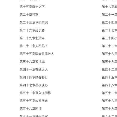
第十五章微光之下
第十八章
第二十章程家
第二十一
第二十三章草药辨识
第二十四
第二十六章延长赛
第二十七
第二十九章北冥洛
第三十回
第三十二章人不见了
第三十三
第三十五章医者只需救人
第三十六
第三十八章繁泱城
第三十九
第四十一章有缘之人
第四十二
第四十四章静备将行
第四十五
第四十七章星夜谈心
第四十八
第五十一章登入泛羽界
第五十二
第五十五章欢迎回来
第五十六
第五十八章同行
第五十九
第六十一章林州金家
第六十二