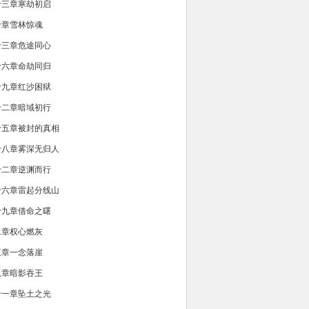
十三章寒劫初启
十章雪林惊魂
十三章危途同心
十六章命劫同归
十九章红沙困狱
十二章暗域初行
十五章被封的真相
十八章雾深无归人
十二章逆渊而行
十六章雷起分线山
十九章借命之曙
二章权心燃灰
五章一念落崖
八章暗影吞王
十一章坠土之光