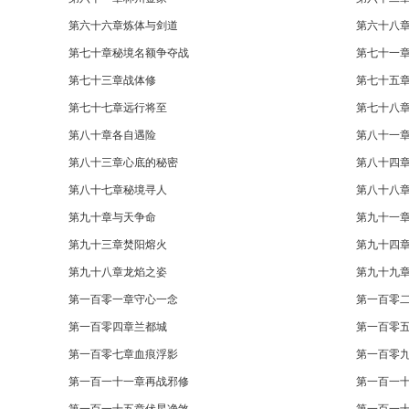
第六十六章炼体与剑道
第六十八
第七十章秘境名额争夺战
第七十一
第七十三章战体修
第七十五
第七十七章远行将至
第七十八
第八十章各自遇险
第八十一
第八十三章心底的秘密
第八十四
第八十七章秘境寻人
第八十八
第九十章与天争命
第九十一
第九十三章焚阳熔火
第九十四
第九十八章龙焰之姿
第九十九
第一百零一章守心一念
第一百零
第一百零四章兰都城
第一百零
第一百零七章血痕浮影
第一百零
第一百一十一章再战邪修
第一百一