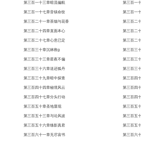
第三百一十三章暗流偏航
第三百一
第三百一十七章音镇命纹
第三百一
第三百二十一章茶烟与花香
第三百二
第三百二十四章直面本心
第三百二
第三百二十七章心意已定
第三百二
第三百三十章沉林救g
第三百三
第三百三十三章星夜不偏
第三百三
第三百三十六章送还狐丹
第三百三十
第三百三十九章暗中探查
第三百四
第三百四十四章秘境风云
第三百四
第三百四十七章分头行动
第三百四
第三百五十章圣地显现
第三百五
第三百五十三章与论风波
第三百五
第三百五十六章绦影真君
第三百五
第三百六十一章无尽宙书
第三百六