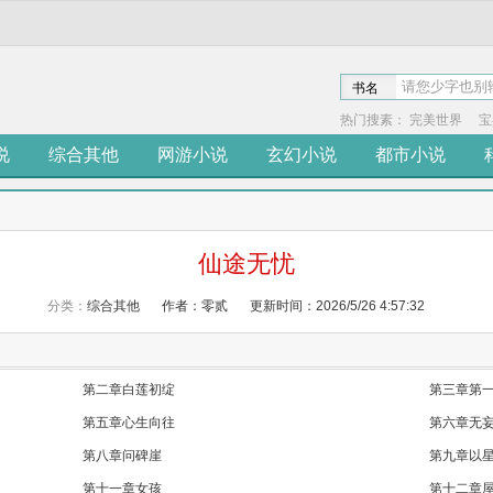
书名
热门搜素：
完美世界
宝
说
综合其他
网游小说
玄幻小说
都市小说
仙途无忧
分类：
综合其他
作者：零贰
更新时间：2026/5/26 4:57:32
第二章白莲初绽
第三章第
第五章心生向往
第六章无
第八章问碑崖
第九章以
第十一章女孩
第十二章