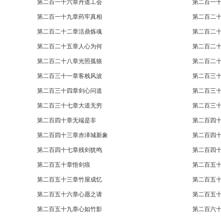
第二百一十六章丹道工会
第二百一
第二百一十九章药牢真相
第二百二
第二百二十二章活鼎炼魂
第二百二
第二百二十五章人心为何
第二百二
第二百二十八章光照孤狼
第二百二
第二百三十一章客栈风波
第二百三
第二百三十四章剑心问道
第二百三
第二百三十七章大道无穷
第二百三
第二百四十章无端是非
第二百四
第二百四十三章赤泽城新象
第二百四
第二百四十七章残剑犹鸣
第二百四
第二百五十章悟剑痕
第二百五
第二百五十三章竹屋成忆
第二百五
第二百五十六章心愿之请
第二百五
第二百五十九章心如竹影
第二百六