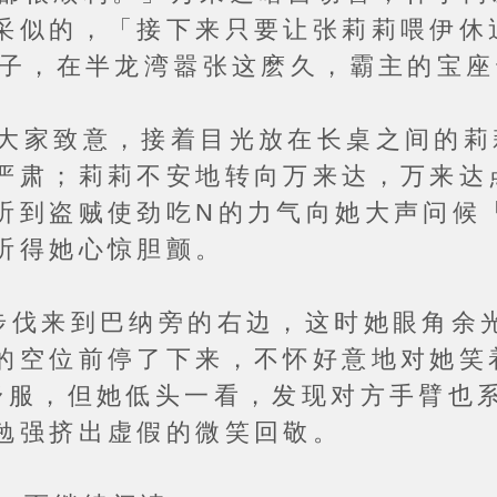
采似的，「接下来只要让张莉莉喂伊休
小子，在半龙湾嚣张这麽久，霸主的宝
致意，接着目光放在长桌之间的莉
严肃；莉莉不安地转向万来达，万来达
听到盗贼使劲吃N的力气向她大声问候
听得她心惊胆颤。
来到巴纳旁的右边，这时她眼角余光
的空位前停了下来，不怀好意地对她笑
舒服，但她低头一看，发现对方手臂也
勉强挤出虚假的微笑回敬。