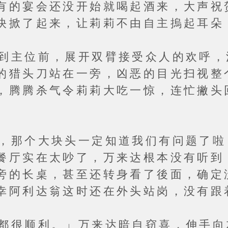
有的宴会还没开始就喝起酒来，大声祝
快掀了起来，让莉莉不由自主摀起耳朵
位前，展开双臂接受众人的欢呼，
的猎头刀站在一旁，凶恶的目光扫视整
，腾腾杀气令莉莉大吃一惊，连忙撇头
个大块头一定知道我们有问题了啦
餐厅实在太吵了，万来达根本没有听到
旁的长桌，甚至还转身看了後面，确定
幸阿利达翁这时还在外头站岗，没有跟
顺利。」万来达暗自窃喜，伸手向