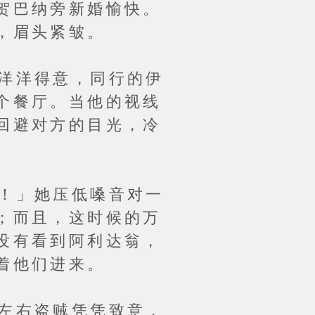
贺巴纳旁新婚愉快。
，眉头紧皱。
洋洋得意，同行的伊
个餐厅。当他的视线
回避对方的目光，冷
！」她压低嗓音对一
；而且，这时候的万
没有看到阿利达翁，
着他们进来。
左右盗贼凭凭致意，