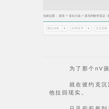
当前位置：
首页
>
玄幻小说
>
苏马列欧夺宝记 - 
默认冷灰
24号文字
方正启体
为了那个nV孩，
就在彼约克沉浸在
他拉回现实。
只见莉莉所到之处