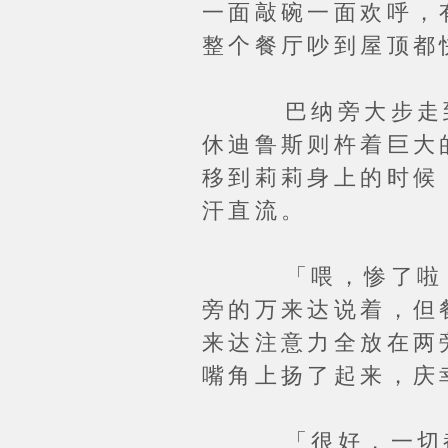
一面敲碗一面欢呼，
整个餐厅吵到屋顶都
巴纳旁大步走到主
休迪鲁斯则杵着巨大
移到莉莉身上的时候
汗直流。
「喂，惨了啦，那
旁的万来达说着，但
来达注意力全放在两
嘴角上扬了起来，庆
「很好，一切都很