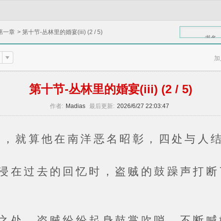
第一章
>
第十节-丛林里的婚宴(iii) (2 / 5)
书名
加
第十节-丛林里的婚宴(iii) (2 / 5)
作者:
Madias
最后更新:
2026/6/27 22:03:47
就算他在南洋恶名昭彰，四处与人结
过去的回忆时，盗贼的鼓躁声打断了
，盗贼纷纷起身鼓掌吹哨，不断喊