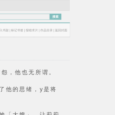
搜索
入书架
|
标记书签
|
报错求片
|
作品目录
|
返回封面
怨，他也无所谓。
他的思绪，y是将
她「大嫂」，让莉莉