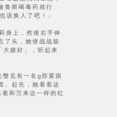
迪鲁斯喝毒药就行
座也该换人了吧！」
莉身上，然後右手伸
点了头，她便战战兢
「大嫂好」，听起来
瞥见有一名g部紧跟
着。起先，她看着这
系着和万来达一样的红