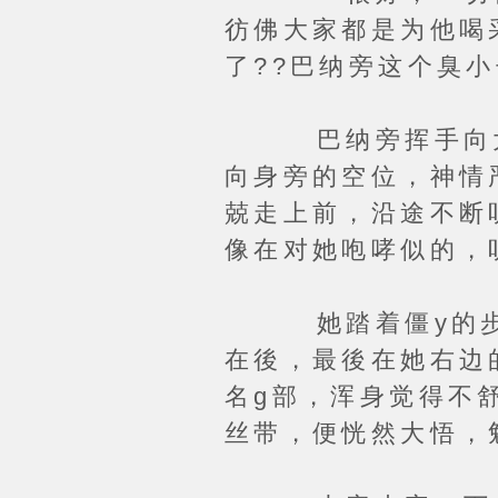
彷佛大家都是为他喝
了??巴纳旁这个臭
巴纳旁挥手向大家
向身旁的空位，神情
兢走上前，沿途不断
像在对她咆哮似的，
她踏着僵y的步伐
在後，最後在她右边
名g部，浑身觉得不
丝带，便恍然大悟，