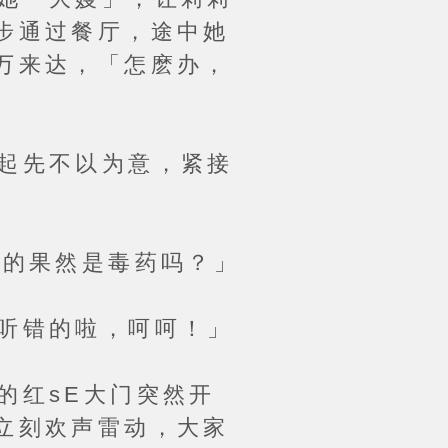
步通过餐厅，途中她
万来达，「怎麽办，
起先不以为意，紧接
的果然是毒药吗？」
听错的啦，呵呵！」
红sE大门突然开
立刻欢声雷动，大家