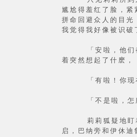
尴尬得羞红了脸，紧
拼命回避众人的目光
我觉得我好像被识破
「安啦，他们都当
着突然想起了什麽，
「有啦！你现在才
「不是啦，怎麽可
莉莉狐疑地盯着万
启，巴纳旁和伊休迪