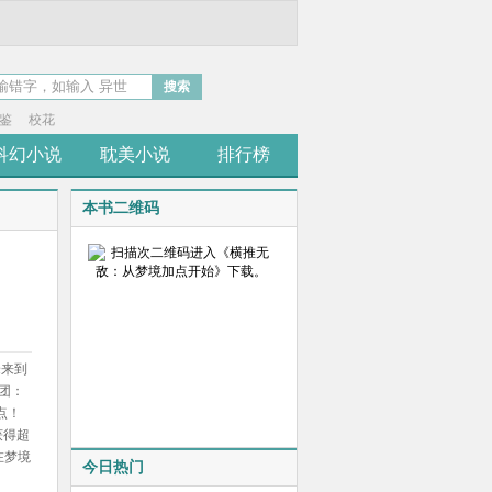
搜索
鉴
校花
科幻小说
耽美小说
排行榜
本书二维码
峰来到
团：
点！
获得超
在梦境
今日热门