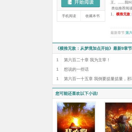
王。.....
类似推荐阅
1、
横推无敌
手机阅读
收藏本书
最新章节:
第
《横推无敌：从梦境加点开始》最新9章节
1
第六百二十章 我为主宰！
1
想说的一些话
1
第六百一十五章 我倒要掂量掂量，邪
多强！
您可能还喜欢以下小说!