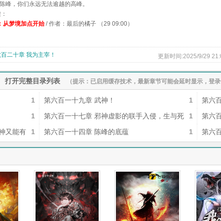
...我叫陈峰，你们永远无法逾越的高峰。
读：
：从梦境加点开始
/ 作者：最后的橘子 （29 09:00）
六百二十章 我为主宰！
更新时间:2025/9/29 21:
打开完整目录列表
（提示：已启用缓存技术，最新章节可能会延时显示，登录
1
第六百一十九章 武神！
1
第六
1
第六百一十七章 邪神虚影的联手入侵，生与死
1
第六
神又能有
的绝地反击
1
第六百一十四章 陈峰的底蕴
1
第六