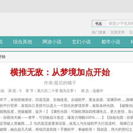
书名
热门搜素：
完美世界
宝
说
综合其他
网游小说
玄幻小说
都市小说
开始
横推无敌：从梦境加点开始
作者:最后的橘子
小说
浏 览：
5
章 节：
第六百二十章 我为主宰！
状 态：
连载中
市下，未知怪物潜伏。武道流派、生物改造、尖端机甲、黄金血脉、深渊异种......陈
的平行世界，发现自己竟然可以进入一个陌生的梦境世界，捡取各种光团。 【破限光
能熟练度，突破极限，提升！】【属性光团：可随机增加四维属性点，更大更强，加
你获得天赋——青甲，可切换战斗形态，爆发力增幅100%........】【技能光团：你
定突破人类极限......】当武道流派逐渐没落，改造人与尖端机甲大行其道时。 陈峰已
破限，融合超凡天赋，再续武道前路！手撕机甲，拳破航母！ 我就是，伟大的世纪之