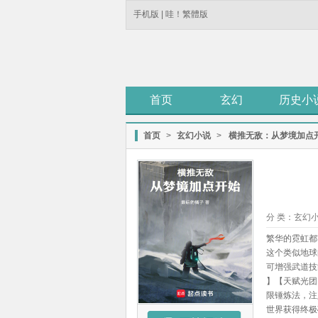
手机版
|
哇！繁體版
首页
玄幻
历史小
首页
>
玄幻小说
>
横推无敌：从梦境加点
分 类：
玄幻
繁华的霓虹都
这个类似地球
可增强武道技
】【天赋光团：
限锤炼法，注
世界获得终极