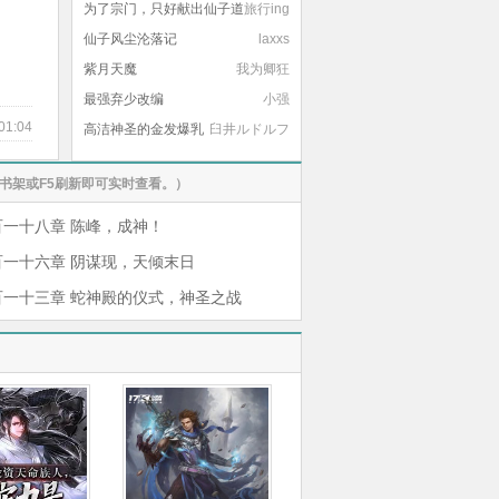
为了宗门，只好献出仙子道
旅行ing
侣了
仙子风尘沦落记
laxxs
紫月天魔
我为卿狂
最强弃少改编
小强
01:04
高洁神圣的金发爆乳
臼井ルドルフ
肥臀熟女卡特丽娜学园长
书架或F5刷新即可实时查看。）
百一十八章 陈峰，成神！
百一十六章 阴谋现，天倾末日
百一十三章 蛇神殿的仪式，神圣之战