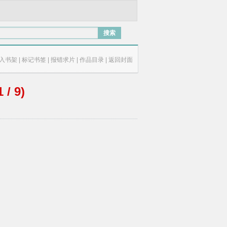
搜索
入书架
|
标记书签
|
报错求片
|
作品目录
|
返回封面
 9)