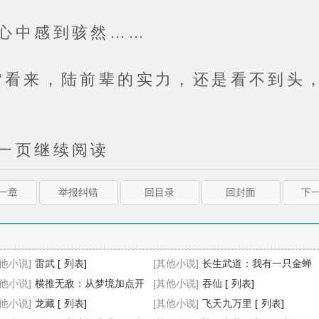
中感到骇然……
来，陆前辈的实力，还是看不到头，
页继续阅读
上一章
举报纠错
回目录
回封面
下一
其他小说]
雷武
[
列表
]
[其他小说]
长生武道：我有一只金蝉
其他小说]
横推无敌：从梦境加点开
分身
[其他小说]
[
列表
]
吞仙
[
列表
]
其他小说]
[
列表
]
龙藏
[
列表
]
[其他小说]
飞天九万里
[
列表
]