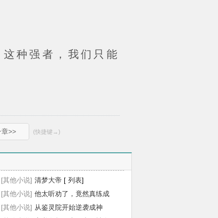
这种强者，我们只能
章>>
(快捷键→)
[其他小说]
清梦大帝
[
列表
]
[其他小说]
他太听劝了，竟然真练成
了超凡
[其他小说]
[
列表
从鉴灵院开始逆袭成神
]