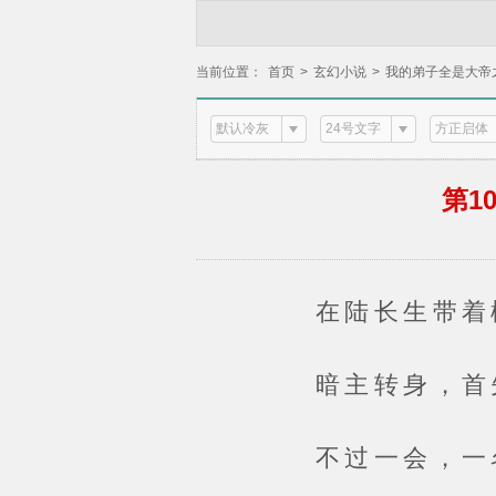
当前位置：
首页
>
玄幻小说
>
我的弟子全是大帝
默认冷灰
24号文字
方正启体
第1
在陆长生带着柳
暗主转身，首先便
不过一会，一名