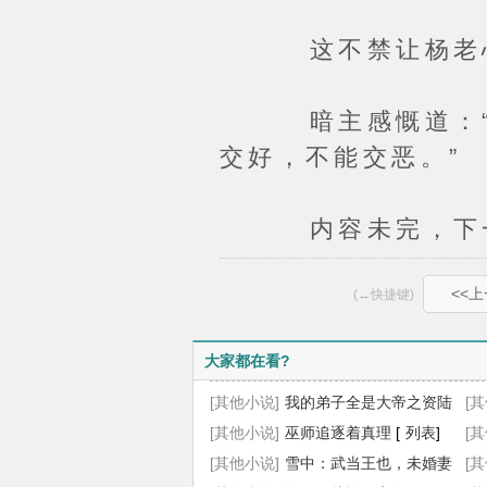
这不禁让杨老心
暗主感慨道：“看
交好，不能交恶。”
内容未完，下一
<<
(←快捷键)
大家都在看?
[其他小说]
我的弟子全是大帝之资陆
[
长生叶秋白
[其他小说]
巫师追逐着真理
[
列表
]
[
列表
]
[
[其他小说]
雪中：武当王也，未婚妻
始
[