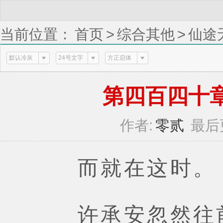
当前位置：
首页
>
综合其他
>
仙途
默认冷灰
24号文字
方正启体
第四百四十章绝
作者:
零贰
最后
而就在这时。
许承安忽然往前