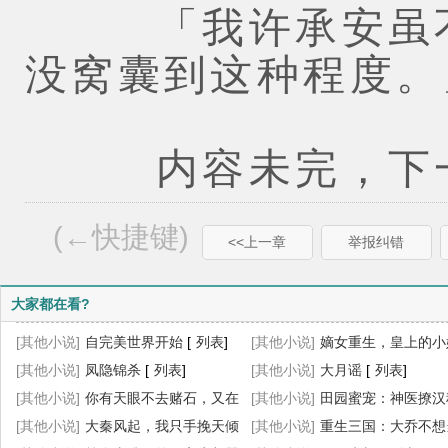
「我许承安虽不
没窝囊到这种程度。
内容未完，下一
(←快捷键)
<<上一章
举报纠错
大家都在看?
[其他小说]
自完美世界开始
[
列表
]
[其他小说]
嫡女重生，皇上的小
[其他小说]
凤隐锦杀
[
列表
]
杀疯了
[其他小说]
[
列表
大月谣
]
[
列表
]
[其他小说]
你有天眼不去赌石，又在
[其他小说]
田园蜜宠：神医撩汉
乱看
[其他小说]
[
列表
]
大秦风起，我只手挽天倾
忙
[其他小说]
[
列表
]
重生三国：大乔不想