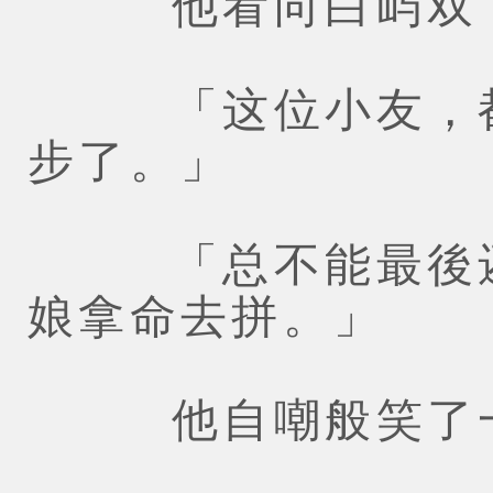
他看向白屿双，
「这位小友，都
步了。」
「总不能最後还
娘拿命去拼。」
他自嘲般笑了