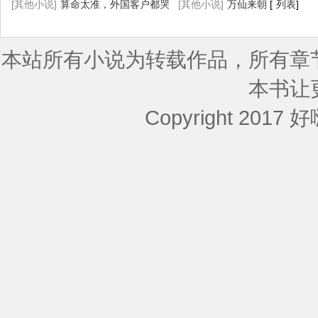
[
[其他小说]
列表
]
算命太准，外国客户都哭
妇了
[其他小说]
[
列表
]
万仙来朝
[
列表
]
着喊大佬
[
列表
]
本站所有小说为转载作品，所有章
本书让
Copyright 2017 好