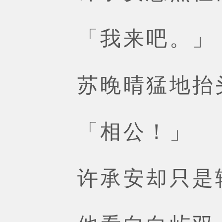
「我来吧。」
苏晚晴猛地抬
「相公！」
许承安却只是轻