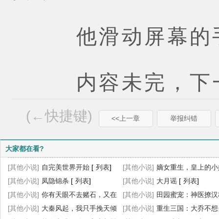
他滑动屏幕的手
内容未完，下一
(←快捷键)
<<上一章
举报纠错
大家都在看?
[其他小说]
自完美世界开始
[
列表
]
[其他小说]
嫡女重生，皇上的小
[其他小说]
凤隐锦杀
[
列表
]
杀疯了
[其他小说]
[
列表
大月谣
]
[
列表
]
[其他小说]
你有天眼不去赌石，又在
[其他小说]
田园蜜宠：神医撩汉
乱看
[其他小说]
[
列表
]
大秦风起，我只手挽天倾
忙
[其他小说]
[
列表
]
重生三国：大乔不想