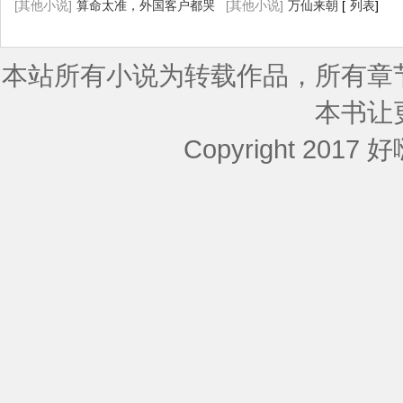
[
[其他小说]
列表
]
算命太准，外国客户都哭
妇了
[其他小说]
[
列表
]
万仙来朝
[
列表
]
着喊大佬
[
列表
]
本站所有小说为转载作品，所有章
本书让
Copyright 2017 好