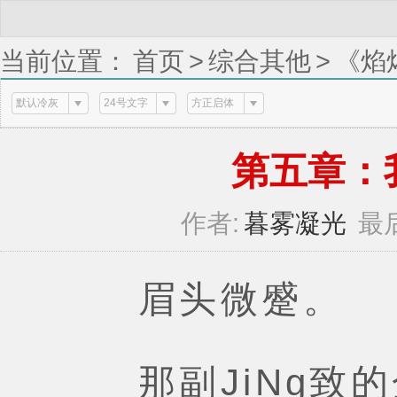
当前位置：
首页
>
综合其他
>
《焰
(2 / 6)
默认冷灰
24号文字
方正启体
第五章：我的
作者:
暮雾凝光
最
眉头微蹙。
那副JiNg致的金