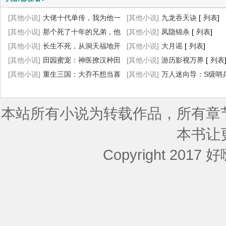
[其他小说]
大佬十代单传，我为他一
[其他小说]
九龙吞天诀
[
列表
]
胎生四宝
[其他小说]
[
列表
那个死了十年的兄弟，他
]
[其他小说]
凤隐锦杀
[
列表
]
回来了
[其他小说]
[
列表
长生不死，从洞天福地开
]
[其他小说]
大月谣
[
列表
]
始
[其他小说]
[
列表
]
田园蜜宠：神医撩汉种田
[其他小说]
游历影视万界
[
列表
忙
[其他小说]
[
列表
]
重生三国：大乔不想当寡
[其他小说]
万人迷向导：S级哨
妇了
[
列表
]
菟丝花
[
列表
]
本站所有小说为转载作品，所有章
本书让
Copyright 2017 好