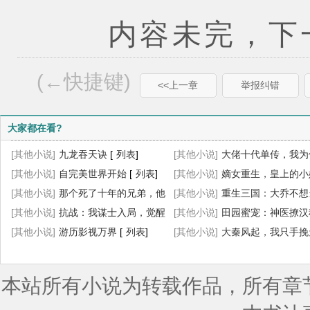
内容未完，下一
(←快捷键)
<<上一章
举报纠错
大家都在看?
[其他小说]
九龙吞天诀
[
列表
]
[其他小说]
大佬十代单传，我为
[其他小说]
自完美世界开始
[
列表
]
胎生四宝
[其他小说]
[
列表
嫡女重生，皇上的小
]
[其他小说]
那个死了十年的兄弟，他
杀疯了
[其他小说]
[
列表
重生三国：大乔不想
]
回来了
[其他小说]
[
列表
抗战：我谋士入局，觉醒
]
妇了
[其他小说]
[
列表
]
田园蜜宠：神医撩汉
小地图！
[其他小说]
[
列表
游历影视万界
]
[
列表
]
忙
[其他小说]
[
列表
]
大秦风起，我只手挽
[
列表
]
本站所有小说为转载作品，所有章