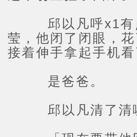
邱以凡呼x1有点
莹，他闭了闭眼，花
接着伸手拿起手机看
是爸爸。
邱以凡清了清嗓