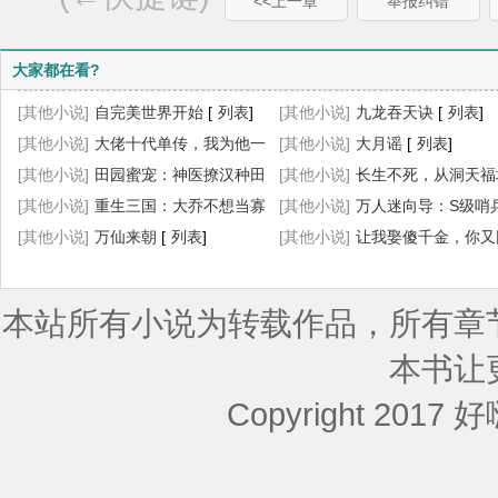
<<上一章
举报纠错
大家都在看?
[其他小说]
自完美世界开始
[
列表
]
[其他小说]
九龙吞天诀
[
列表
]
[其他小说]
大佬十代单传，我为他一
[其他小说]
大月谣
[
列表
]
胎生四宝
[其他小说]
[
列表
田园蜜宠：神医撩汉种田
]
[其他小说]
长生不死，从洞天福
忙
[其他小说]
[
列表
]
重生三国：大乔不想当寡
始
[其他小说]
[
列表
]
万人迷向导：S级哨
妇了
[其他小说]
[
列表
]
万仙来朝
[
列表
]
菟丝花
[其他小说]
[
列表
让我娶傻千金，你又
]
求我离婚？
[
列表
]
本站所有小说为转载作品，所有章
本书让
Copyright 2017 好