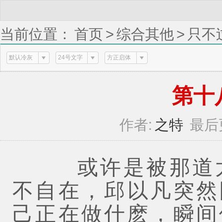
当前位置：
首页
>
综合其他
>
只不
默认冷灰
24号文字
方正启体
第十八章
作者:
之特
最后
或许是被那道太
不自在，邱以凡突然
己正在做什麽，瞬间