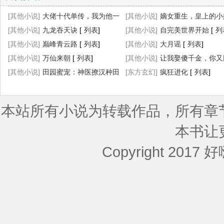
[其他小说]
大佬十代单传，我为他一
[其他小说]
嫡女重生，皇上的小
胎生四宝
[其他小说]
[
列表
九龙吞天诀
]
[
列表
]
杀疯了
[其他小说]
[
列表
自完美世界开始
]
[
列
[其他小说]
巅峰青云路
[
列表
]
[其他小说]
大月谣
[
列表
]
[其他小说]
万仙来朝
[
列表
]
[其他小说]
让我娶傻千金，你又
[其他小说]
田园蜜宠：神医撩汉种田
求我离婚？
[东方玄幻]
疯狂进化
[
列表
]
[
列表
]
忙
[
列表
]
本站所有小说为转载作品，所有章
本书让
Copyright 2017 好