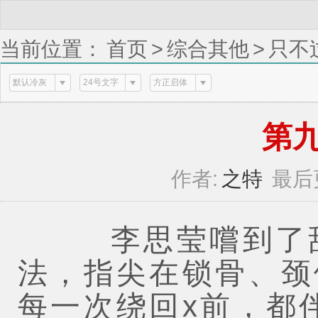
当前位置：
首页
>
综合其他
>
只不
默认冷灰
24号文字
方正启体
第九章
作者:
之特
最后
李思莹嚐到了甜
法，指尖在锁骨、颈
每一次绕回x前，都