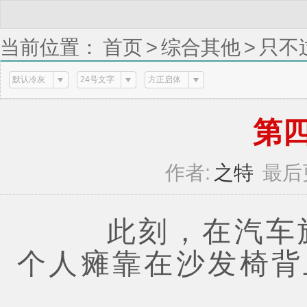
当前位置：
首页
>
综合其他
>
只不
默认冷灰
24号文字
方正启体
第四章
作者:
之特
最后
此刻，在汽车旅
个人瘫靠在沙发椅背