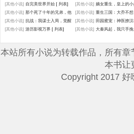
[其他小说]
自完美世界开始
[
列表
]
胎生四宝
[其他小说]
[
列表
嫡女重生，皇上的小
]
[其他小说]
那个死了十年的兄弟，他
杀疯了
[其他小说]
[
列表
重生三国：大乔不想
]
回来了
[其他小说]
[
列表
抗战：我谋士入局，觉醒
]
妇了
[其他小说]
[
列表
]
田园蜜宠：神医撩汉
小地图！
[其他小说]
[
列表
游历影视万界
]
[
列表
]
忙
[其他小说]
[
列表
]
大秦风起，我只手挽
[
列表
]
本站所有小说为转载作品，所有章
本书让
Copyright 2017 好