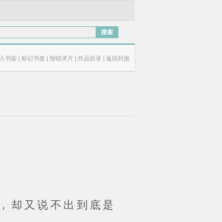
搜索
入书架
|
标记书签
|
报错求片
|
作品目录
|
返回封面
，却又说不出到底是