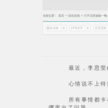
当前位置：
首页
>
综合其他
>
只不过想放纵一晚
默认冷灰
24号文字
方正启体
最近，李思莹的
心情说不上特别差
所有事情都卡在一
哪里出了问题。