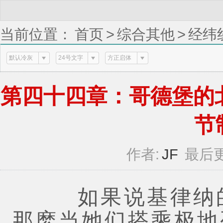
当前位置：
首页
>
综合其他
>
经纬
调，与虾吐司里的晶莹节制 (1 / 3)
默认冷灰
24号文字
方正启体
第四十四章：哥德堡的
节制
作者:
JF
最后更
如果说基律纳的
那麽当她们搭乘极地