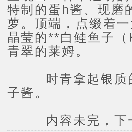
特制的蛋h酱、现磨
萝。顶端，点缀着一
晶莹的**白鲑鱼子（Ka
青翠的莱姆。
时青拿起银质的
子酱。
内容未完，下一