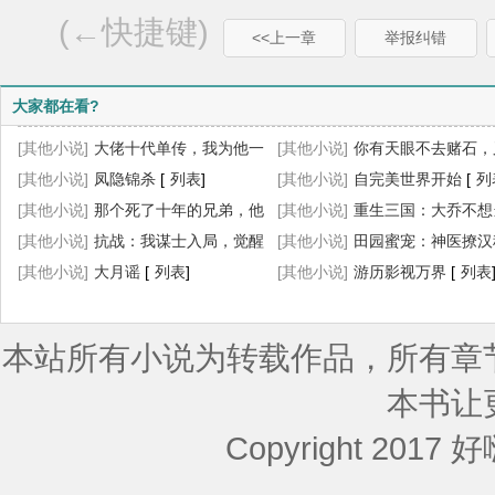
(←快捷键)
<<上一章
举报纠错
大家都在看?
[其他小说]
大佬十代单传，我为他一
[其他小说]
你有天眼不去赌石，
胎生四宝
[其他小说]
[
列表
凤隐锦杀
]
[
列表
]
乱看
[其他小说]
[
列表
]
自完美世界开始
[
列
[其他小说]
那个死了十年的兄弟，他
[其他小说]
重生三国：大乔不想
回来了
[其他小说]
[
列表
抗战：我谋士入局，觉醒
]
妇了
[其他小说]
[
列表
]
田园蜜宠：神医撩汉
小地图！
[其他小说]
[
列表
大月谣
]
[
列表
]
忙
[其他小说]
[
列表
]
游历影视万界
[
列表
本站所有小说为转载作品，所有章
本书让
Copyright 2017 好