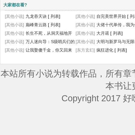
大家都在看?
[其他小说]
九龙吞天诀
[
列表
]
[其他小说]
自完美世界开始
[
列
[其他小说]
巅峰青云路
[
列表
]
[其他小说]
大佬十代单传，我为
[其他小说]
长生不死，从洞天福地开
胎生四宝
[其他小说]
[
列表
大月谣
]
[
列表
]
始
[其他小说]
[
列表
]
万人迷向导：S级哨兵们的
[其他小说]
大明与新罗马与无限
菟丝花
[其他小说]
[
列表
让我娶傻千金，你又回来
]
[
[东方玄幻]
列表
]
疯狂进化
[
列表
]
求我离婚？
[
列表
]
本站所有小说为转载作品，所有章
本书让
Copyright 2017 好