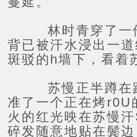
蔓延。
林时青穿了一件浅
背已被汗水浸出一道
斑驳的h墙下，看着
苏慢正半蹲在路
准了一个正在烤r0
火的红光映在苏慢汗
碎发随意地贴在鬓边