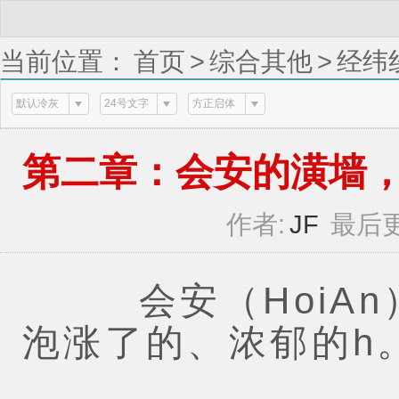
当前位置：
首页
>
综合其他
>
经纬
三明治的脆响 (1 / 3)
默认冷灰
24号文字
方正启体
第二章：会安的潢墙，与越
作者:
JF
最后更
会安（HoiAn
泡涨了的、浓郁的h