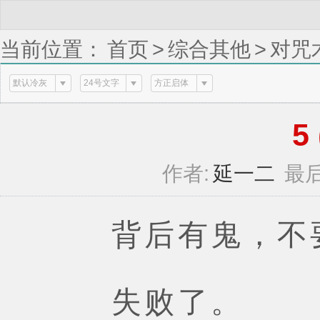
当前位置：
首页
>
综合其他
>
对咒
默认冷灰
24号文字
方正启体
5 
作者:
延一二
最后
背后有鬼，不要
失败了。