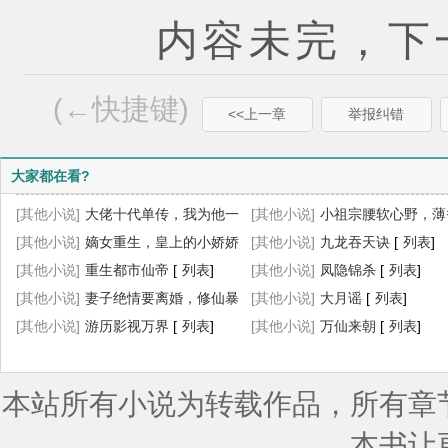
内容未完，下一
(←快捷键)
<<上一章
举报纠错
大家都在看?
[其他小说]
大佬十代单传，我为他一
[其他小说]
小祖宗腰软心野，薄
胎生四宝
[其他小说]
[
列表
嫡女重生，皇上的小娇娇
]
陷了！
[其他小说]
[
列表
九龙吞天诀
]
[
列表
]
杀疯了
[其他小说]
[
列表
重生都市仙帝
]
[
列表
]
[其他小说]
凤隐锦杀
[
列表
]
[其他小说]
妻子绝情要离婚，修仙暴
[其他小说]
大月谣
[
列表
]
富让她滚
[其他小说]
[
列表
游历影视万界
]
[
列表
]
[其他小说]
万仙来朝
[
列表
]
本站所有小说为转载作品，所有章
本书让