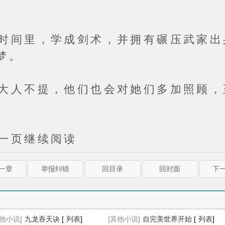
里，学成剑术，并拥有碾压武家出
梦。
不提，他们也会对她们多加照顾，
页继续阅读
上一章
举报纠错
回目录
回封面
下一
其他小说]
九龙吞天诀
[
列表
]
[其他小说]
自完美世界开始
[
列表
]