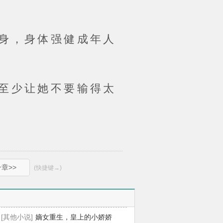
身，身体强健成年人
至少让她不要输得太
章>>
(快捷键→)
[其他小说]
嫡女重生，皇上的小娇娇