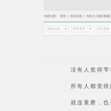
当前位置：
首页
>
综合其他
>
月柱大人她又叛逃
默认冷灰
24号文字
方正启体
没有人觉得雫衣
所有人都觉得她
就连童磨，也一直