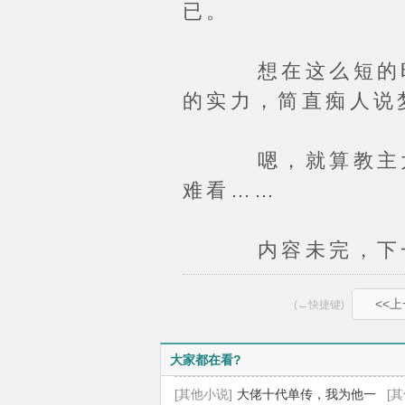
已。
想在这么短的时间
的实力，简直痴人说
嗯，就算教主大人
难看……
内容未完，下一
<<
(←快捷键)
大家都在看?
[其他小说]
大佬十代单传，我为他一
[