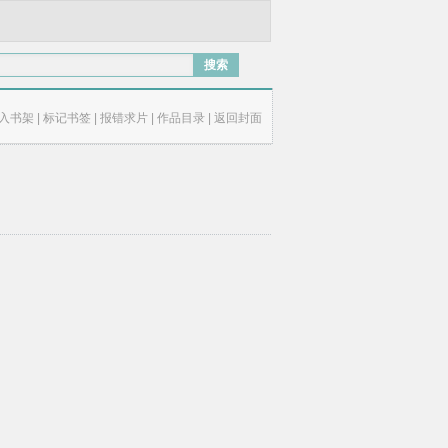
搜索
入书架
|
标记书签
|
报错求片
|
作品目录
|
返回封面