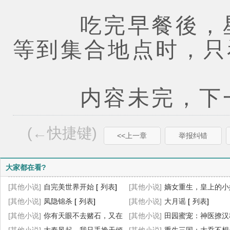
吃完早餐後，星
等到集合地点时，只
内容未完，下一
(←快捷键)
<<上一章
举报纠错
大家都在看?
[其他小说]
自完美世界开始
[
列表
]
[其他小说]
嫡女重生，皇上的小
[其他小说]
凤隐锦杀
[
列表
]
杀疯了
[其他小说]
[
列表
大月谣
]
[
列表
]
[其他小说]
你有天眼不去赌石，又在
[其他小说]
田园蜜宠：神医撩汉