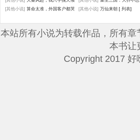
乱看
[其他小说]
[
列表
]
大秦风起，我只手挽天倾
忙
[其他小说]
[
列表
]
重生三国：大乔不想
[
[其他小说]
列表
]
算命太准，外国客户都哭
妇了
[其他小说]
[
列表
]
万仙来朝
[
列表
]
着喊大佬
[
列表
]
本站所有小说为转载作品，所有章
本书让
Copyright 2017 好