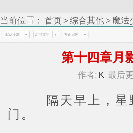
当前位置：
首页
>
综合其他
>
魔法
(1 / 11)
默认冷灰
24号文字
方正启体
第十四章月影岛
作者:
K
最后更
隔天早上，星野
门。