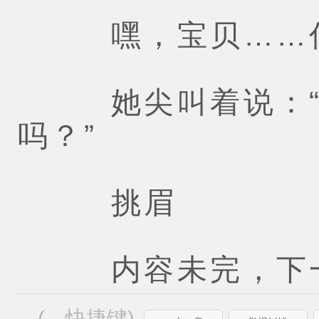
嘿，宝贝……你
她尖叫着说：“他
吗？”
挑眉
内容未完，下一
(←快捷键)