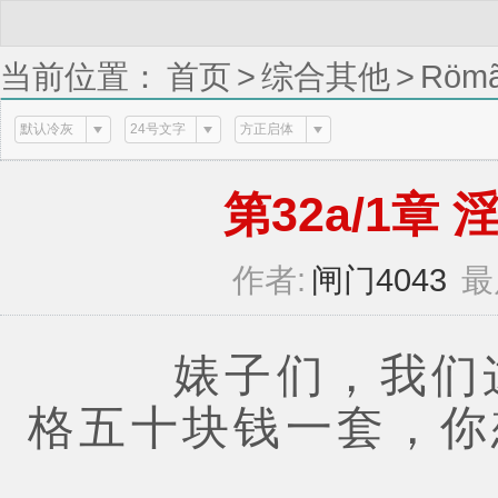
当前位置：
首页
>
综合其他
>
Römã
/ 3)
默认冷灰
24号文字
方正启体
第32a/1章 淫
作者:
闸门4043
最
婊子们，我们这
格五十块钱一套，你