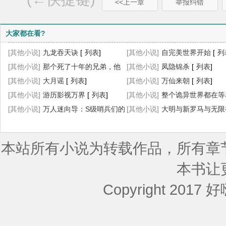
<<上一章
举报纠错
大家都在看?
[其他小说]
九龙吞天诀
[
列表
]
[其他小说]
自完美世界开始
[
列
[其他小说]
那个死了十年的兄弟，他
[其他小说]
凤隐锦杀
[
列表
]
回来了
[其他小说]
[
列表
大月谣
]
[
列表
]
[其他小说]
万仙来朝
[
列表
]
[其他小说]
游历影视万界
[
列表
]
[其他小说]
整个诡异世界都在等
[其他小说]
万人迷向导：S级哨兵们的
上天
[其他小说]
[
列表
]
大明与新罗马与无限
菟丝花
[
列表
]
[
列表
]
本站所有小说为转载作品，所有章
本书让
Copyright 2017 好