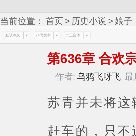
当前位置：
首页
>
历史小说
>
娘子
(1 / 2)
默认冷灰
24号文字
方正启体
第636章 合欢宗
作者:
乌鸦飞呀飞
最
苏青并未将这辆
赶车的，只不过