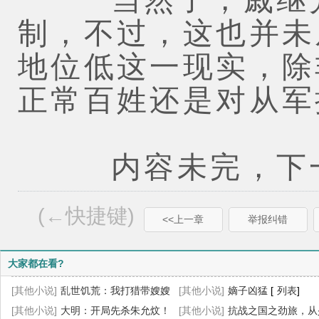
制，不过，这也并未
地位低这一现实，除
正常百姓还是对从军
内容未完，下一
(←快捷键)
<<上一章
举报纠错
大家都在看?
[其他小说]
乱世饥荒：我打猎带嫂嫂
[其他小说]
嫡子凶猛
[
列表
]
吃香喝辣
[其他小说]
[
列表
大明：开局先杀朱允炆！
]
[其他小说]
抗战之国之劲旅，从