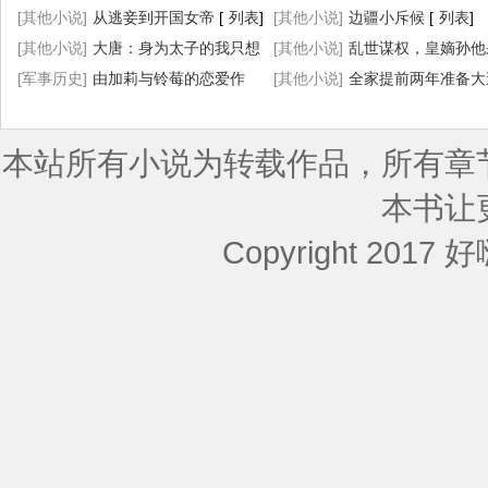
[
[其他小说]
列表
]
从逃妾到开国女帝
[
列表
]
师长起
[其他小说]
[
列表
边疆小斥候
]
[
列表
]
[其他小说]
大唐：身为太子的我只想
[其他小说]
乱世谋权，皇嫡孙他
摆烂
[军事历史]
[
列表
]
由加莉与铃莓的恋爱作
了！
[其他小说]
[
列表
]
全家提前两年准备大
战！
[
列表
]
[
列表
]
本站所有小说为转载作品，所有章
本书让
Copyright 2017 好