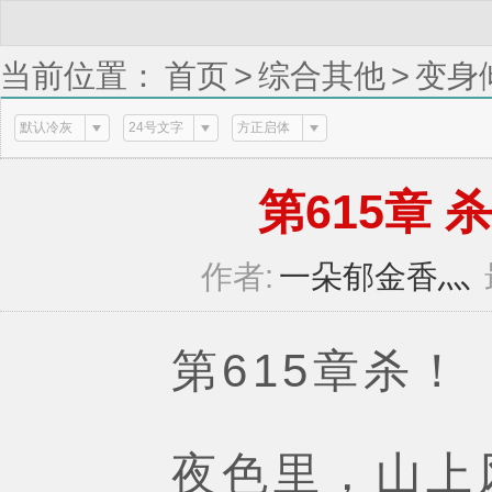
当前位置：
首页
>
综合其他
>
变身
！（四） (1 / 8)
默认冷灰
24号文字
方正启体
第615章 杀 
作者:
一朵郁金香灬
第615章杀！
夜色里，山上风