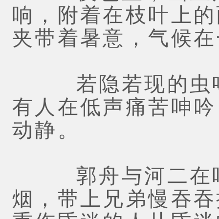
响，附着在枝叶上的
夹带着暑意，气候在
若隐若现的虫鸣
有人在低声痛苦呻吟
动静。
郭舟与河二在吃
烟，带上兄弟慢吞吞