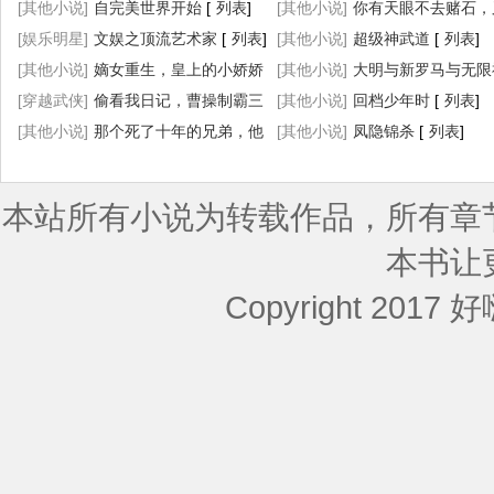
[其他小说]
自完美世界开始
[
列表
]
[其他小说]
你有天眼不去赌石，
[娱乐明星]
文娱之顶流艺术家
[
列表
]
乱看
[其他小说]
[
列表
]
超级神武道
[
列表
]
[其他小说]
嫡女重生，皇上的小娇娇
[其他小说]
大明与新罗马与无限
杀疯了
[穿越武侠]
[
列表
偷看我日记，曹操制霸三
]
[
[其他小说]
列表
]
回档少年时
[
列表
]
国
[其他小说]
[
列表
]
那个死了十年的兄弟，他
[其他小说]
凤隐锦杀
[
列表
]
回来了
[
列表
]
本站所有小说为转载作品，所有章
本书让
Copyright 2017 好