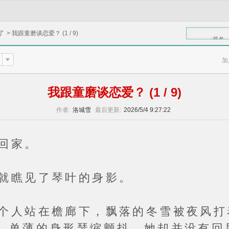
了
>
我跟童磨谈恋爱？ (1 / 9)
书名
加
我跟童磨谈恋爱？ (1 / 9)
作者:
洛城雪
最后更新:
2026/5/4 9:27:22
回家。
瞧见了琴叶的身影。
站在檐廊下，飘落的冬雪被夜风打
，单薄的身形瑟缩颤抖，她却并没有回