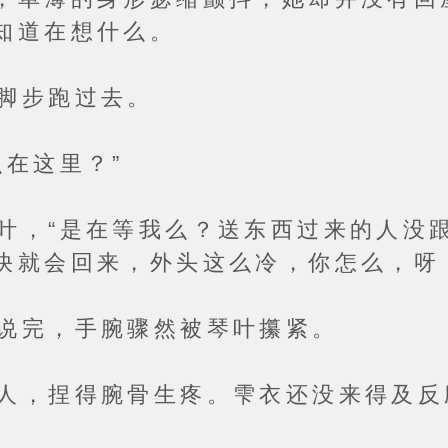
知道在想什么。
步跑过去。
在这里？”
“是在等我么？送东西过来的人没跟
快就会回来，外头这么冷，你怎么，呀
，手腕骤然被琴叶攥紧。
捏得腕骨生疼。雫衣还没来得及反