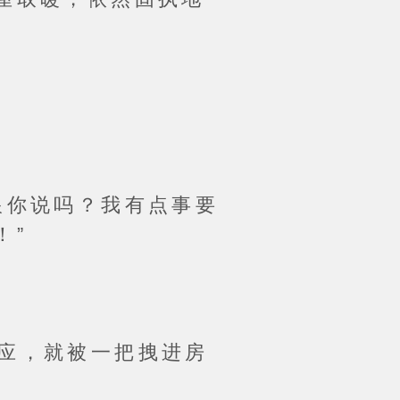
你说吗？我有点事要
！”
应，就被一把拽进房