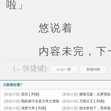
啦」
悠说着
内容未完，下一
(←快捷键)
<<上一章
举报纠错
大家都在看?
[其他小说]
雷武
[
列表
]
[其他小说]
横推无敌：从梦境加
[其他小说]
我的弟子全是大帝之资陆
始
[其他小说]
[
列表
]
万相之王
[
列表
]
长生叶秋白
[其他小说]
清梦大帝
[
列表
]
[
列表
]
[其他小说]
他太听劝了，竟然真