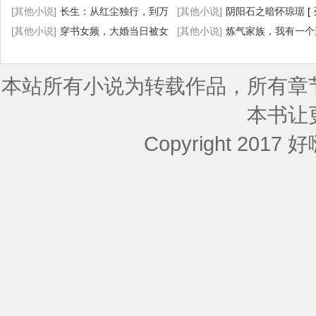
[其他小说]
长生：从红尘独行，到万
了超凡
[其他小说]
[
列表
阴阳石之暗怀琼琚
]
[
古长青
[其他小说]
[
列表
穿书女频，大婚当日被女
]
[其他小说]
炼气家族，我有一个
主杀死
[
列表
]
空间
[
列表
]
本站所有小说为转载作品，所有章
本书让
Copyright 2017 好