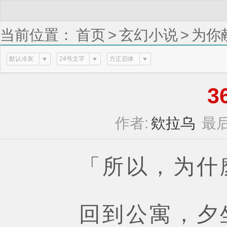
当前位置：
首页
>
玄幻小说
>
为你
默认冷灰
24号文字
方正启体
36
作者:
欸拉乌
最后
「所以，为什麽
回到公寓，夕坐