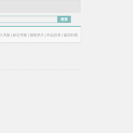
搜索
入书架
|
标记书签
|
报错求片
|
作品目录
|
返回封面