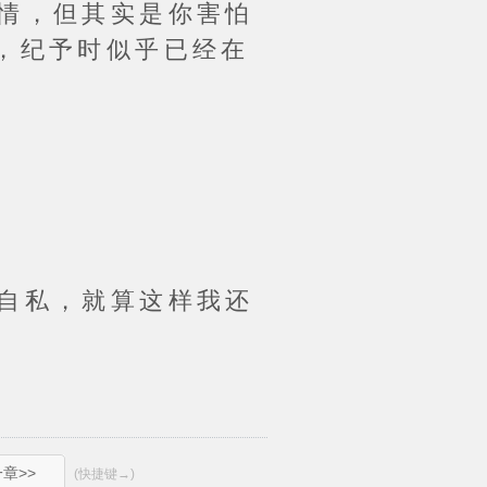
情，但其实是你害怕
，纪予时似乎已经在
自私，就算这样我还
章>>
(快捷键→)