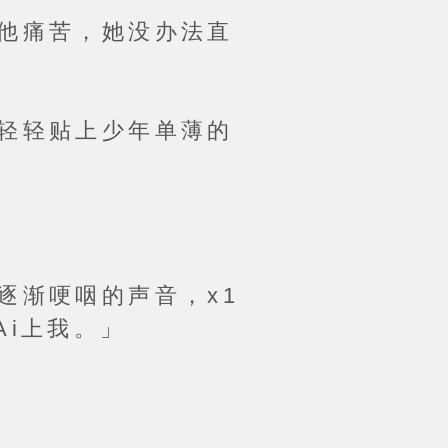
他痛苦，她没办法直
轻轻贴上少年单薄的
渐哽咽的声音，x1
i上我。」