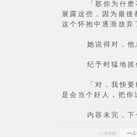
「那你为什麽不看
展露这些，因为最後
这个怀抱中逐渐放弃
她说得对，他总
纪予时猛地抓住她
「对，我快要疯了
是会当个好人，把你
内容未完，下一
<<
(←快捷键)