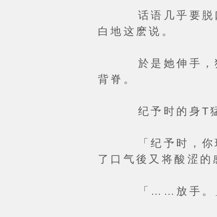
话语几乎要脱口而
白地这麽说。
於是她伸手，猝不
背脊。
纪予时的身T猛
「纪予时，你现在
了口气後又将酸涩的
「……放手。」