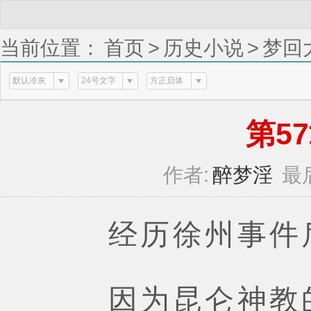
当前位置：
首页
>
历史小说
>
梦回
默认冷灰
24号文字
方正启体
第57章
作者:
醉梦淫
最
经历徐州事件后
因为昆仑神教的