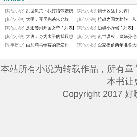
[其他小说]
乱世饥荒：我打猎带嫂嫂
[其他小说]
嫡子凶猛
[
列表
]
吃香喝辣
[其他小说]
[
列表
大明：开局先杀朱允炆！
]
[其他小说]
抗战之国之劲旅，从
[
[其他小说]
列表
]
从逃妾到开国女帝
[
列表
]
师长起
[其他小说]
[
列表
边疆小斥候
]
[
列表
]
[其他小说]
大唐：身为太子的我只想
[其他小说]
乱世谋权，皇嫡孙他
摆烂
[军事历史]
[
列表
]
由加莉与铃莓的恋爱作
了！
[其他小说]
[
列表
]
全家提前两年准备大
战！
[
列表
]
[
列表
]
本站所有小说为转载作品，所有章
本书让
Copyright 2017 好