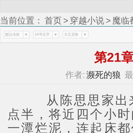
当前位置：
首页
>
穿越小说
>
魔临
默认冷灰
24号文字
方正启体
第21章 
作者:
濒死的狼
最
从陈思思家出来
点半，将近四个小时
一潭烂泥，连起床都