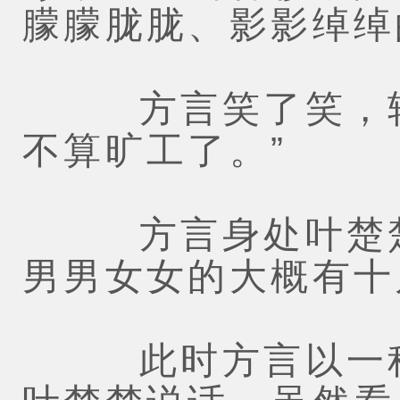
朦朦胧胧、影影绰绰
方言笑了笑，轻声
不算旷工了。”
方言身处叶楚楚
男男女女的大概有十
此时方言以一种