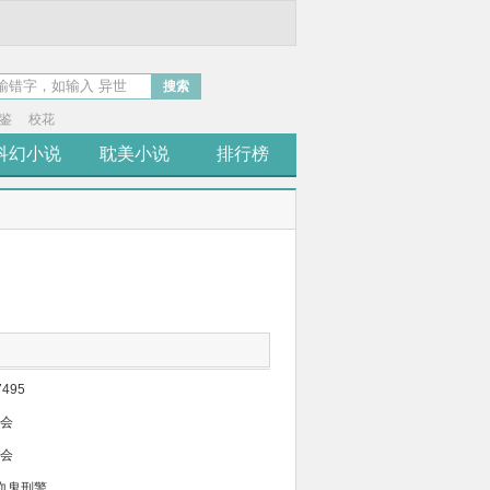
搜索
鉴
校花
科幻小说
耽美小说
排行榜
7495
动会
动会
吸血鬼刑警