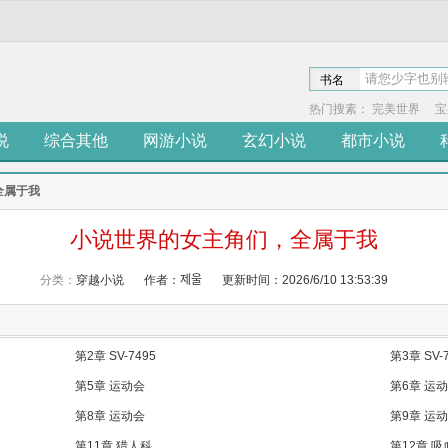
书名
热门搜素：
完美世界
宝
说
综合其他
网游小说
玄幻小说
都市小说
全属于我
小说世界的女主角们，全属于我
分类：
穿越小说
作者：제울
更新时间：2026/6/10 13:53:39
第2章 SV-7495
第3章 SV-
第5章 运动会
第6章 运
第8章 运动会
第9章 运
第11章 猎人科
第12章 