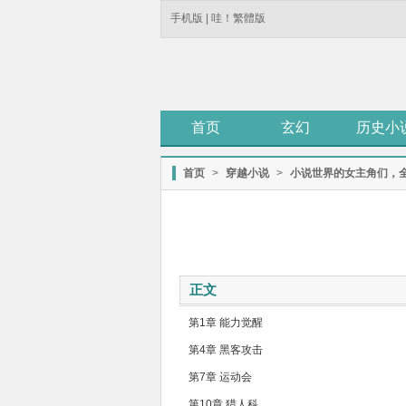
手机版
|
哇！繁體版
首页
玄幻
历史小
首页
>
穿越小说
>
小说世界的女主角们，
正文
第1章 能力觉醒
第4章 黑客攻击
第7章 运动会
第10章 猎人科