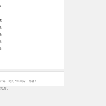
座
身
沌
後
场
题
曲
在第一时间作出删除，谢谢！
者欣赏。