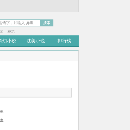
搜索
鉴
校花
科幻小说
耽美小说
排行榜
人生
人生