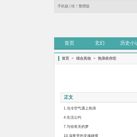
手机版
|
哇！繁體版
首页
玄幻
历史小
首页
>
综合其他
>
热浪依存症
正文
1.当冷空气遇上热浪
4.生活公约
7.与你有关的梦
10.深夜里的灵魂碰撞