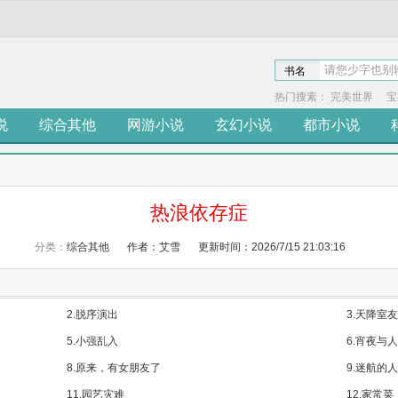
书名
热门搜素：
完美世界
宝
说
综合其他
网游小说
玄幻小说
都市小说
热浪依存症
分类：
综合其他
作者：艾雪
更新时间：2026/7/15 21:03:16
2.脱序演出
3.天降室友
5.小强乱入
6.宵夜与
8.原来，有女朋友了
9.迷航的
11.园艺灾难
12.家常菜