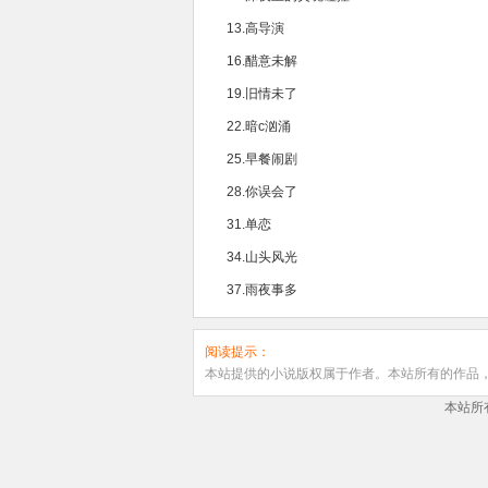
13.高导演
16.醋意未解
19.旧情未了
22.暗c汹涌
25.早餐闹剧
28.你误会了
31.单恋
34.山头风光
37.雨夜事多
阅读提示：
本站提供的小说版权属于作者。本站所有的作品
本站所