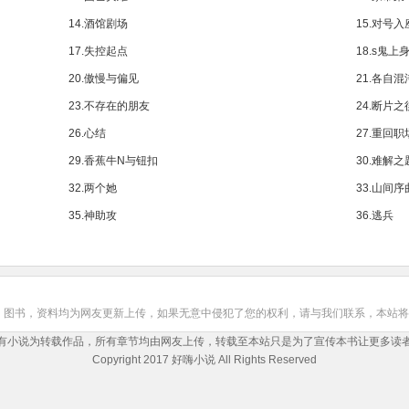
14.酒馆剧场
15.对号入
17.失控起点
18.s鬼上
20.傲慢与偏见
21.各自混
23.不存在的朋友
24.断片之
26.心结
27.重回职
29.香蕉牛N与钮扣
30.难解之
32.两个她
33.山间序
35.神助攻
36.逃兵
，图书，资料均为网友更新上传，如果无意中侵犯了您的权利，请与我们联系，本站将
有小说为转载作品，所有章节均由网友上传，转载至本站只是为了宣传本书让更多读
Copyright 2017 好嗨小说 All Rights Reserved